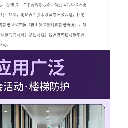
污、咖啡渍、油漆滴落等污染，特别适合仓储环境
数月后撕除，地毯表面胶水残留或压敏印迹，杜绝
抗静电型保护膜（防止灰尘吸附和静电击伤），帮
粘度从低到高可调；颜色可选；包装方式也可按集装
空间。