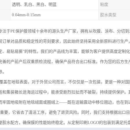
透明、乳白、黑白、明蓝
粘度
0.04mm-0.15mm
胶水类型
专注于PE保护膜领域十余年的源头生产厂家，拥有从吹膜、涂布、分切
贸订单对品质和稳定性的苛刻要求，因此始终坚持采用全新原料进行生产
定、易贴易撕”的特性。我们的产品线为丰富，能够为客户提供高度定制
完善的产前产后双重质检流程，确保产品符合出口标准。作为您的后方生
导。
膜覆盖在地毯表面，对于外贸公司而言，不仅仅是一次包装，更是一种对
运和集装箱长途海运过程中，能承受剧烈拉扯而不破裂，持续提供保护。
而牢固地吸附在地毯绒面或圈绒上——既在运输震动中移位翘边，也在到
关重要，它省去了清洁工序，避免了退货风险。同时，我们支持根据出口
整胶水配方，确保膜的性能始终稳定。从定制印刷LOGO的包装到满足托