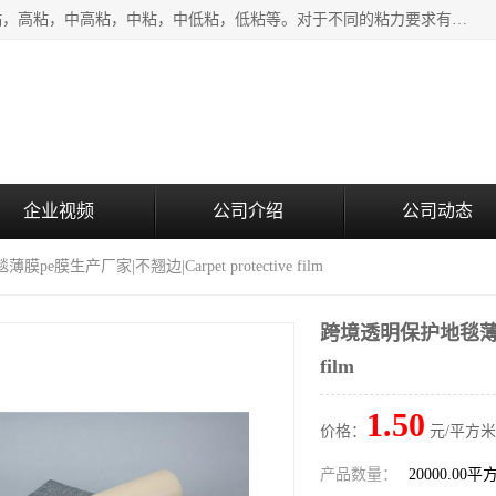
该类保护膜有复合，透明、奶白、蓝色、黑白等膜型。特高粘，高粘，中高粘，中粘，中低粘，低粘等。对于不同的粘力要求有相应的产品相适配。无胶渍残留污染。在较宽的收卷幅度下平整无皱纹，收卷长度大，利于机械化及自动化施工粘贴。为您的产品提供的表面保护解决方案。 产品广泛适用于：铝材、不锈钢、金属、塑料、电子、家电、家具、玻璃、化工材料、装饰材料等。
企业视频
公司介绍
公司动态
e膜生产厂家|不翘边|Carpet protective film
跨境透明保护地毯薄膜pe
film
1.50
价格：
元/平方米
产品数量：
20000.00平