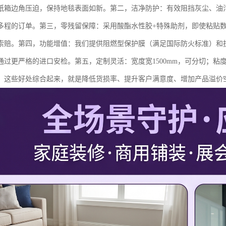
纸箱边角压迫，保持地毯表面如新。第二，洁净防护：有效阻挡灰尘、油
多程的订单。第三，零残留保障：采用酸酯水性胶+特殊助剂，即使粘贴
索赔。第四，功能增值：我们提供阻燃型保护膜（满足国际防火标准）和
通过更严格的进口安检。第五，定制灵活：宽度宽1500mm，可分切；
。这些好处综合起来，就是降低货损率、提升客户满意度、增加产品溢价