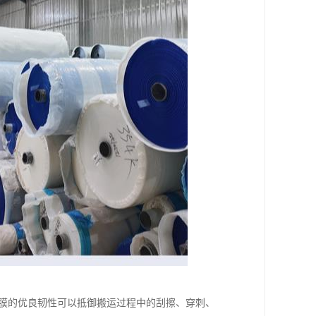
：膜的优良韧性可以抵御搬运过程中的刮擦、穿刺、