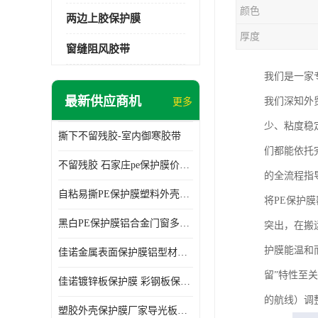
颜色
两边上胶保护膜
厚度
窗缝阻风胶带
我们是一家
最新供应商机
我们深知外
更多
少、粘度稳
撕下不留残胶-室内御寒胶带
们都能依托
不留残胶 石家庄pe保护膜价格 塑料薄膜
的全流程指
自粘易撕PE保护膜塑料外壳导光板亚克力板膜操作方便
将PE保护
黑白PE保护膜铝合金门窗多种颜色支持定制生产
突出，在搬
护膜能温和
佳诺金属表面保护膜铝型材保护膜不留残胶铝合金窗框保护胶带
留”特性至
佳诺镀锌板保护膜 彩钢板保护pe保护膜
的航线）调
塑胶外壳保护膜厂家导光板保护膜 铝单板保护膜胶带易撕不留胶