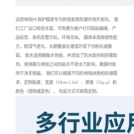
这款地毯PE保护膜是专为跨境家居防潮市场开发的。 我
们工厂出口经验丰富，可免费为客户打印粘贴箱唛、产
品标签、条码及警示标。环保无味。 膜体采用高韧性配
方，耐湿气老化，长期覆盖在潮湿环境下也粉化或撕
裂。 胶水选用酸酯水性胶，并添加了防水助剂和防霉助
剂，使得膜与地毯之间的粘合不受水汽影响，撕膜时依
然干净无残留。 我们可以根据不同的地毯材质和防潮需
求，定制粘度、宽度（10cm-1.5m）、厚度（35μ-μ）和
颜色（透明或蓝色）。 包装方式可按需定制。