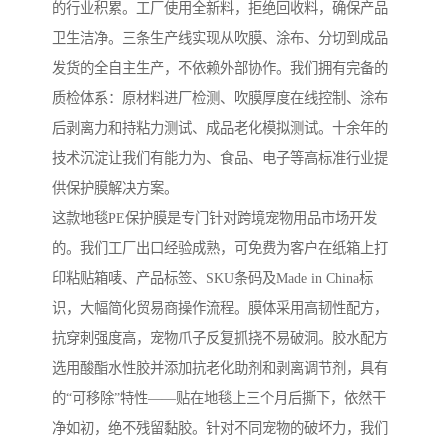
的行业积累。工厂使用全新料，拒绝回收料，确保产品
卫生洁净。三条生产线实现从吹膜、涂布、分切到成品
发货的全自主生产，不依赖外部协作。我们拥有完备的
质检体系：原材料进厂检测、吹膜厚度在线控制、涂布
后剥离力和持粘力测试、成品老化模拟测试。十余年的
技术沉淀让我们有能力为、食品、电子等高标准行业提
供保护膜解决方案。
这款地毯PE保护膜是专门针对跨境宠物用品市场开发
的。我们工厂出口经验成熟，可免费为客户在纸箱上打
印粘贴箱唛、产品标签、SKU条码及Made in China标
识，大幅简化贸易商操作流程。膜体采用高韧性配方，
抗穿刺强度高，宠物爪子反复抓挠不易破洞。胶水配方
选用酸酯水性胶并添加抗老化助剂和剥离调节剂，具有
的“可移除”特性——贴在地毯上三个月后撕下，依然干
净如初，绝不残留黏胶。针对不同宠物的破坏力，我们