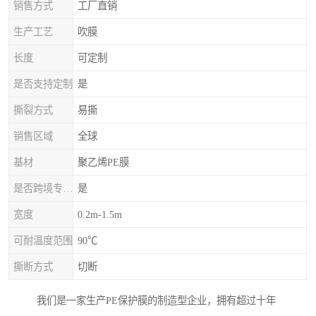
销售方式
工厂直销
生产工艺
吹膜
长度
可定制
是否支持定制
是
撕裂方式
易撕
销售区域
全球
基材
聚乙烯PE膜
是否跨境专供货源
是
宽度
0.2m-1.5m
可耐温度范围
90℃
撕断方式
切断
我们是一家生产PE保护膜的制造型企业，拥有超过十年