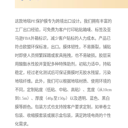
这款地毯PE保护膜专为跨境出口设计。我们拥有丰富的
工厂出口经验，可免费为客户打印粘贴箱唛、标签及亚
马逊FBA外箱标识，减少客户贴标的人力成本。产品已
符合欧盟环保标准，出口。膜体韧性，不易撕裂，铺贴
时即使人员频繁踩踏或家具拖拽，也不易破损。胶层采
用酸酯水性胶并复配多种特殊助剂，初粘力适中，持粘
稳定，经过老化测试后可保证撕膜时无胶水残留，污染
地毯纤维。此外，我们可以根据地毯材质、使用环境的
不同，定制粘度（低粘、中粘、高粘）、宽度（从10cm
到1.5m）、厚度（40μ至150μ）以及透明、蓝色、黑白
膜等颜色。包装方式也支持按客户要求定制，如单卷立
包装、收缩膜套装或展示盒包装，满足跨境电商的个性
化需求。