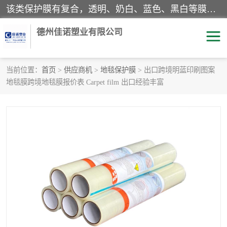
该类保护膜有复合，透明、奶白、蓝色、黑白等膜型。特高粘，高粘，中高粘，中粘，中低粘，低粘等。对于不同的粘力要求有相应的产品相适配。无胶渍残留污染。在较宽的收卷幅度下平整无皱纹，收卷长度大，利于机械化及自动化施工粘贴。为您的产品提供的表面保护解决方案。 产品广泛适用于：铝材、不锈钢、金属、塑料、电子、家电、家具、玻璃、化工材料、装饰材料等。
德州佳诺塑业有限公司
当前位置：
首页
>
供应商机
>
地毯保护膜
> 出口跨境明蓝印刷图案
地毯膜跨境地毯膜报价表 Carpet film 出口经验丰富
pe保护膜
包装膜
地毯保护膜
家具保护膜
拉伸缠绕膜
透明保护膜
黑白保护膜
乳白保护膜
明蓝保护膜
纯黑保护膜
印字保护膜
彩钢板保护膜