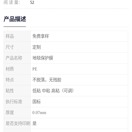
阅 读 量：
52
产品描述
样品
免费拿样
尺寸
定制
产品名称
地毯保护膜
材质
PE
特点
不脱落，无残胶
粘性
低粘 中粘 高粘（可调）
执行标准
国标
厚度
0.07mm
是否支持印刷
是