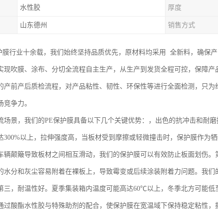
水性胶
厚度
山东德州
销售方式
 保护膜行业十余载，我们始终坚持品质优先，原材料均采用 全新料，确保
实现吹膜、涂布、分切全流程自主生产，从生产到发货全程可控，保障产
的产前产后质检流程，对产品粘性、韧性、环保性等进行全面检测，只为
场竞争力。
流场景，我们的PE保护膜具备以下几个关键优势：，出色的抗冲击和耐
达300%以上，拉伸强度高，当板材受到摩擦或轻微撞击时，保护膜作为
车辆颠簸导致板材之间相互滑动，我们的保护膜可以有效防止板面划伤。
的水分和灰尘容易附着在裸板上，导致霉变或后续涂装附着力问题。我们
第三，耐温性好。夏季集装箱内温度可能高达60℃以上，冬季北方可能低至
通过酸酯水性胶与特殊助剂的配合，使保护膜在宽温域下保持稳定粘性，