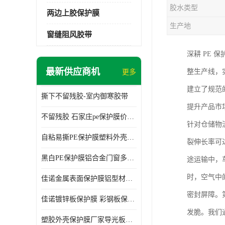
胶水类型
两边上胶保护膜
生产地
窗缝阻风胶带
深耕 PE
最新供应商机
整生产线，
更多
建立了规范
撕下不留残胶-室内御寒胶带
提升产品市
不留残胶 石家庄pe保护膜价格 塑料薄膜
针对仓储物
自粘易撕PE保护膜塑料外壳导光板亚克力板膜操作方便
裂伸长率可
黑白PE保护膜铝合金门窗多种颜色支持定制生产
途运输中，
时，空气中
佳诺金属表面保护膜铝型材保护膜不留残胶铝合金窗框保护胶带
密封屏障。
佳诺镀锌板保护膜 彩钢板保护pe保护膜
发脆。我们
塑胶外壳保护膜厂家导光板保护膜 铝单板保护膜胶带易撕不留胶