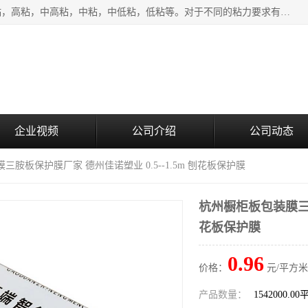
该类保护膜有复合，透明、奶白、蓝色、黑白等膜型。特高粘，高粘，中高粘，中粘，中低粘，低粘等。对于不同的粘力要求有相应的产品相适配。无胶渍残留污染。在较宽的收卷幅度下平整无皱纹，收卷长度大，利于机械化及自动化施工粘贴。为您的产品提供的表面保护解决方案。 产品广泛适用于：铝材、不锈钢、金属、塑料、电子、家电、家具、玻璃、化工材料、装饰材料等。
企业视频
公司介绍
公司动态
三胺板保护膜厂家 德州佳诺塑业 0.5--1.5m 刨花板保护膜
杭州橱柜板包装膜三胺板
花板保护膜
0.96
价格：
元/平方米
产品数量：
1542000.0