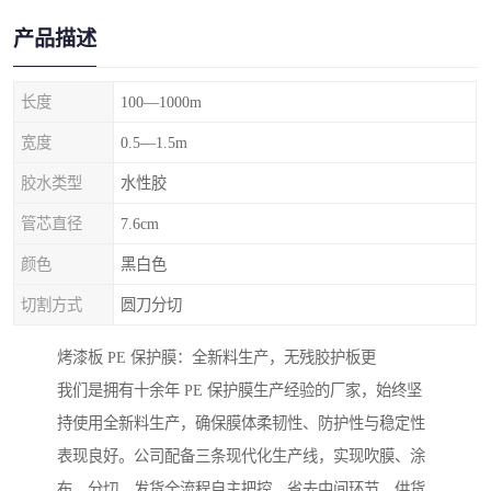
产品描述
长度
100—1000m
宽度
0.5—1.5m
胶水类型
水性胶
管芯直径
7.6cm
颜色
黑白色
切割方式
圆刀分切
烤漆板 PE 保护膜：全新料生产，无残胶护板更
我们是拥有十余年 PE 保护膜生产经验的厂家，始终坚
持使用全新料生产，确保膜体柔韧性、防护性与稳定性
表现良好。公司配备三条现代化生产线，实现吹膜、涂
布、分切、发货全流程自主把控，省去中间环节，供货