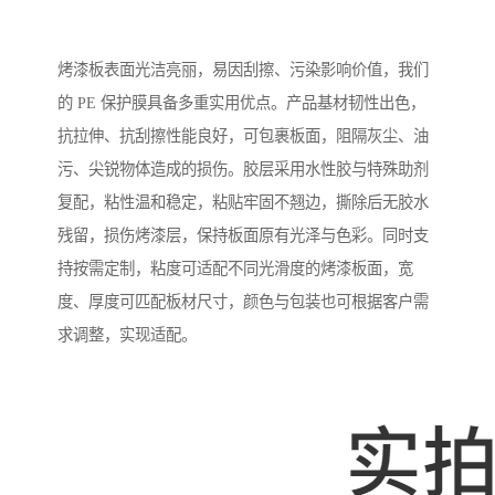
烤漆板表面光洁亮丽，易因刮擦、污染影响价值，我们
的 PE 保护膜具备多重实用优点。产品基材韧性出色，
抗拉伸、抗刮擦性能良好，可包裹板面，阻隔灰尘、油
污、尖锐物体造成的损伤。胶层采用水性胶与特殊助剂
复配，粘性温和稳定，粘贴牢固不翘边，撕除后无胶水
残留，损伤烤漆层，保持板面原有光泽与色彩。同时支
持按需定制，粘度可适配不同光滑度的烤漆板面，宽
度、厚度可匹配板材尺寸，颜色与包装也可根据客户需
求调整，实现适配。