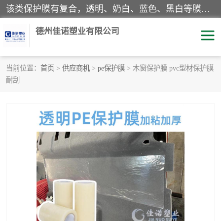
该类保护膜有复合，透明、奶白、蓝色、黑白等膜型。特高粘，高粘，中高粘，中粘，中低粘，低粘等。对于不同的粘力要求有相应的产品相适配。无胶渍残留污染。在较宽的收卷幅度下平整无皱纹，收卷长度大，利于机械化及自动化施工粘贴。为您的产品提供的表面保护解决方案。 产品广泛适用于：铝材、不锈钢、金属、塑料、电子、家电、家具、玻璃、化工材料、装饰材料等。
德州佳诺塑业有限公司
当前位置：
首页
>
供应商机
>
pe保护膜
> 木窗保护膜 pvc型材保护膜
耐刮
pe保护膜
包装膜
地毯保护膜
家具保护膜
拉伸缠绕膜
透明保护膜
黑白保护膜
乳白保护膜
明蓝保护膜
纯黑保护膜
印字保护膜
彩钢板保护膜