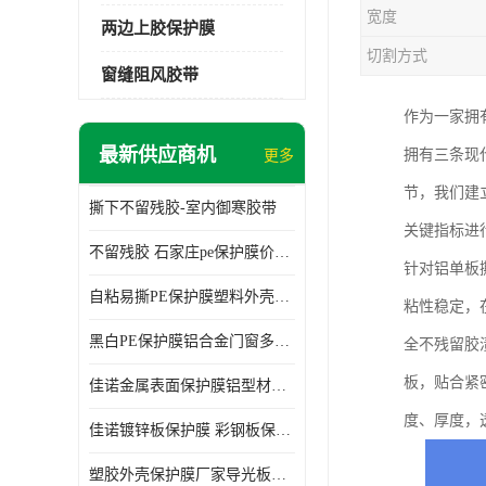
宽度
两边上胶保护膜
切割方式
窗缝阻风胶带
作为一家拥
最新供应商机
拥有三条现
更多
节，我们建
撕下不留残胶-室内御寒胶带
关键指标进
不留残胶 石家庄pe保护膜价格 塑料薄膜
针对铝单板
自粘易撕PE保护膜塑料外壳导光板亚克力板膜操作方便
粘性稳定，
黑白PE保护膜铝合金门窗多种颜色支持定制生产
全不残留胶
板，贴合紧
佳诺金属表面保护膜铝型材保护膜不留残胶铝合金窗框保护胶带
度、厚度，
佳诺镀锌板保护膜 彩钢板保护pe保护膜
塑胶外壳保护膜厂家导光板保护膜 铝单板保护膜胶带易撕不留胶