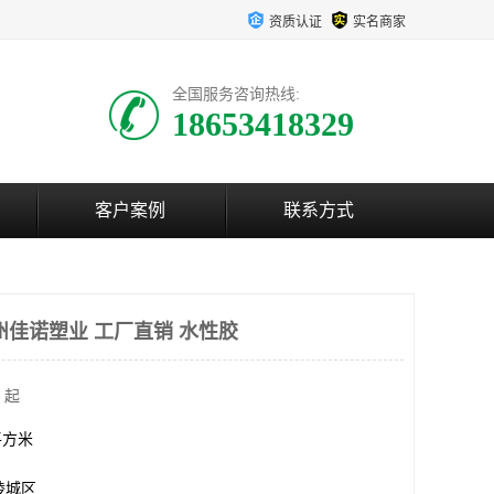
资质认证
实名商家
全国服务咨询热线:
18653418329
客户案例
联系方式
州佳诺塑业 工厂直销 水性胶
 起
0平方米
陵城区