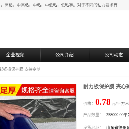
该类保护膜有复合，透明、奶白、蓝色、黑白等膜型。特高粘，高粘，中高粘，中粘，中低粘，低粘等。对于不同的粘力要求有相应的产品相适配。无胶渍残留污染。在较宽的收卷幅度下平整无皱纹，收卷长度大，利于机械化及自动化施工粘贴。为您的产品提供的表面保护解决方案。 产品广泛适用于：铝材、不锈钢、金属、塑料、电子、家电、家具、玻璃、化工材料、装饰材料等。
企业视频
公司介绍
公司动态
心彩钢板保护膜 支持定制
耐力板保护膜 夹心
0.78
价格：
元/平方米
产品数量：
258000.00
发货地址：
山东省德州