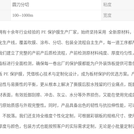
圆刀分切
粘度
100--1000m
宽度
拥有十余年行业经验的 PE 保护膜生产厂家，始终坚持采用 全新原材料
化生产线，覆盖吹膜、涂布、分切、包装全流程自主生产，每一道工序都
我们建立了完整的产前产后质检流程，产前检测原材料纯度、厚度均匀性
指标进行全面检测，确保每一卷出厂的保护膜都能为户外装饰板提供可靠
板 PE 保护膜，凭借核心技术与定制化设计，成为板材保护的优选方案
粘性与易撕性的平衡，更从根本上解决了撕膜后胶水残留的行业痛点，既
材表面，有效抵御刮擦、冲击、灰尘、水分等外界损伤，又能在使用完成
的原始质感与外观完整性。同时，产品具备出色的韧性与抗拉伸性能，可
、不脱落。我们还支持全维度个性化定制，可根据彩钢板的规格尺寸、使
厚度与颜色，包装方式也能按照客户的实际需求定制，无论是小批量定制