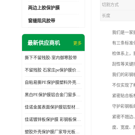
切割方式
两边上胶保护膜
长度
窗缝阻风胶带
我们是一家
最新供应商机
有三条标准
更多
检体系上，
撕下不留残胶-室内御寒胶带
刮性等关键
不留残胶 石家庄pe保护膜价格 塑料薄膜
我们的彩钢
自粘易撕PE保护膜塑料外壳导光板亚克力板膜操作方便
不仅实现了
黑白PE保护膜铝合金门窗多种颜色支持定制生产
紧密贴合板
守护彩钢板
佳诺金属表面保护膜铝型材保护膜不留残胶铝合金窗框保护胶带
紧密不翘边
佳诺镀锌板保护膜 彩钢板保护pe保护膜
度、宽度、
塑胶外壳保护膜厂家导光板保护膜 铝单板保护膜胶带易撕不留胶