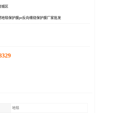
陵城区
燃地毯保护膜pe反向缠绕保护膜厂家批发
8329
地毯