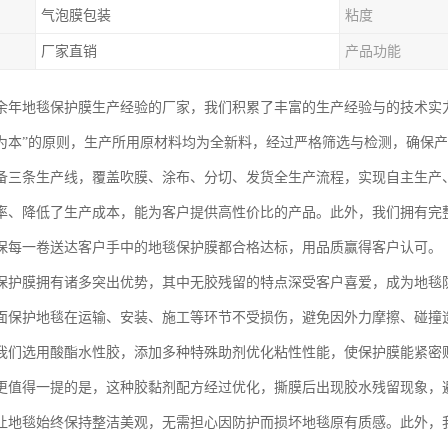
气泡膜包装
粘度
厂家直销
产品功能
余年地毯保护膜生产经验的厂家，我们积累了丰富的生产经验与的技术实力
为本”的原则，生产所用原材料均为全新料，经过严格筛选与检测，确保
备三条生产线，覆盖吹膜、涂布、分切、发货全生产流程，实现自主生产
率、降低了生产成本，能为客户提供高性价比的产品。此外，我们拥有完
保每一卷送达客户手中的地毯保护膜都合格达标，用品质赢得客户认可。
保护膜拥有诸多突出优势，其中无胶残留的特点深受客户喜爱，成为地毯
面保护地毯在运输、安装、施工等环节不受损伤，避免因外力摩擦、碰撞
我们选用酸酯水性胶，添加多种特殊助剂优化粘性性能，使保护膜能紧密
更值得一提的是，这种胶黏剂配方经过优化，撕膜后出现胶水残留现象，
让地毯始终保持整洁美观，无需担心因防护而损坏地毯原有质感。此外，