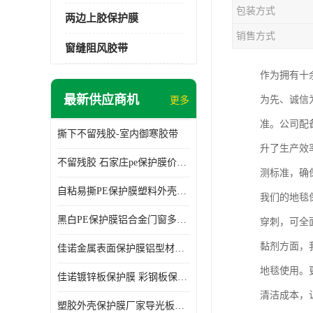
包装方式
两边上胶保护膜
销售方式
窗缝阻风胶带
作为拥有十
最新供应商机
为先、诚信
更多
准。公司配
撕下不留残胶-室内御寒胶带
升了生产效
不留残胶 石家庄pe保护膜价格 塑料薄膜
测标准，确
自粘易撕PE保护膜塑料外壳导光板亚克力板膜操作方便
我们的地毯
黑白PE保护膜铝合金门窗多种颜色支持定制生产
穿刺，可全
黏剂方面，
佳诺金属表面保护膜铝型材保护膜不留残胶铝合金窗框保护胶带
地毯使用。
佳诺镀锌板保护膜 彩钢板保护pe保护膜
清洁成本，
塑胶外壳保护膜厂家导光板保护膜 铝单板保护膜胶带易撕不留胶