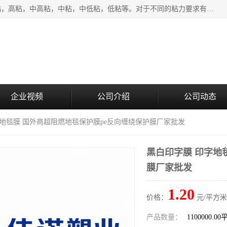
该类保护膜有复合，透明、奶白、蓝色、黑白等膜型。特高粘，高粘，中高粘，中粘，中低粘，低粘等。对于不同的粘力要求有相应的产品相适配。无胶渍残留污染。在较宽的收卷幅度下平整无皱纹，收卷长度大，利于机械化及自动化施工粘贴。为您的产品提供的表面保护解决方案。 产品广泛适用于：铝材、不锈钢、金属、塑料、电子、家电、家具、玻璃、化工材料、装饰材料等。
企业视频
公司介绍
公司动态
字地毯膜 国外商超阻燃地毯保护膜pe反向缠绕保护膜厂家批发
黑白印字膜 印字地
膜厂家批发
1.20
价格：
元/平方米
产品数量：
1100000.0