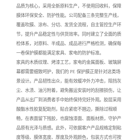
品质为核心，采用全新原料生产，不使用回收料，保障
膜体环保安全、防护性能。公司配备三条完整生产线，
覆盖吹膜、涂布、分切、发货全流程，自主管控生产环
节，提升产品稳定性与供货效率。同时建立了全面的质
检体系，对原料、半成品、成品进行严格检测，确保每
一卷保护膜都能满足家具、家电的防护标准。
家具的木质纹理、烤漆工艺，家电的金属面板、玻璃屏
幕都需要细致呵护，我们的 PE 保护膜正是针对这类场
景设计。产品韧性出众，能有效缓冲外力冲击，阻挡灰
尘、水渍、油污附着，避免搬运安装时的刮擦损伤，让
产品从出厂到消费者手中始终保持完好外观。胶层采用
酸酯水性胶复配助剂，贴合紧密不翘边，撕除过程顺
畅，在表面留下残胶，也腐蚀漆面、面板材质，守护产
品原有光泽与质感。此外，可依据客户产品规格定制粘
度等级、膜体宽度、厚度及外观颜色，包装方式也可按