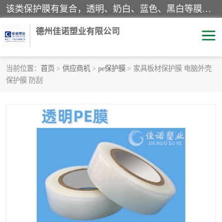
该类保护膜有复合，透明、奶白、蓝色、黑白等膜型。特高粘，高粘，中高粘，中粘，中低粘，低粘等。对于不同的粘力要求有相应的产品相适配。无胶渍残留污染。在较宽的收卷幅度下平整无皱纹，收卷长度大，利于机械化及自动化施工粘贴。为您的产品提供的表面保护解决方案。 产品广泛适用于：铝材、不锈钢、金属、塑料、电子、家电、家具、玻璃、化工材料、装饰材料等。
德州佳诺塑业有限公司
当前位置：
首页
>
供应商机
>
pe保护膜
> 家具板材保护膜 电脑外壳
保护膜 防刮
pe保护膜
包装膜
地毯保护膜
家具保护膜
拉伸缠绕膜
透明保护膜
黑白保护膜
乳白保护膜
明蓝保护膜
纯黑保护膜
印字保护膜
彩钢板保护膜