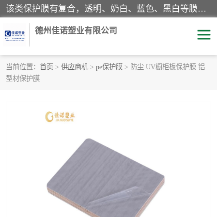
该类保护膜有复合，透明、奶白、蓝色、黑白等膜型。特高粘，高粘，中高粘，中粘，中低粘，低粘等。对于不同的粘力要求有相应的产品相适配。无胶渍残留污染。在较宽的收卷幅度下平整无皱纹，收卷长度大，利于机械化及自动化施工粘贴。为您的产品提供的表面保护解决方案。 产品广泛适用于：铝材、不锈钢、金属、塑料、电子、家电、家具、玻璃、化工材料、装饰材料等。
德州佳诺塑业有限公司
当前位置：
首页
>
供应商机
>
pe保护膜
> 防尘 UV橱柜板保护膜 铝
型材保护膜
pe保护膜
包装膜
地毯保护膜
家具保护膜
拉伸缠绕膜
透明保护膜
黑白保护膜
乳白保护膜
明蓝保护膜
纯黑保护膜
印字保护膜
彩钢板保护膜