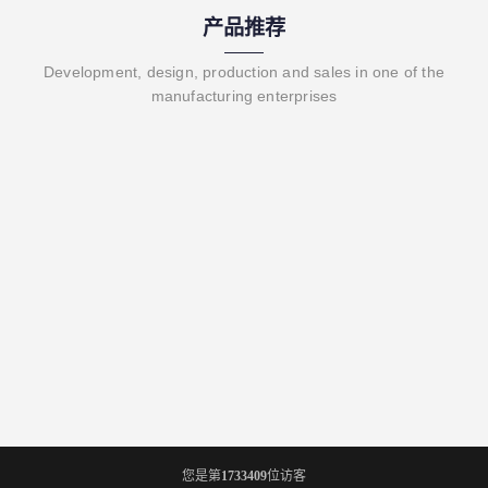
产品推荐
Development, design, production and sales in one of the
manufacturing enterprises
您是第
1733409
位访客