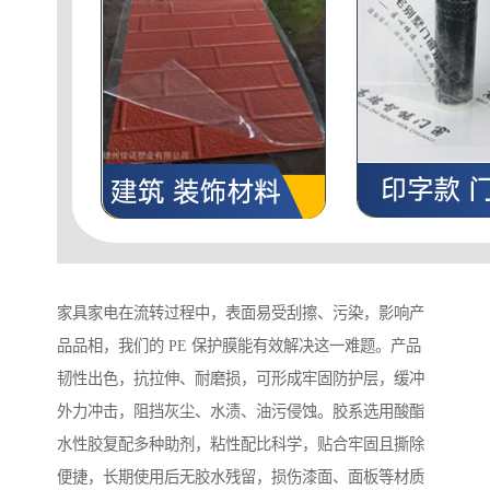
家具家电在流转过程中，表面易受刮擦、污染，影响产
品品相，我们的 PE 保护膜能有效解决这一难题。产品
韧性出色，抗拉伸、耐磨损，可形成牢固防护层，缓冲
外力冲击，阻挡灰尘、水渍、油污侵蚀。胶系选用酸酯
水性胶复配多种助剂，粘性配比科学，贴合牢固且撕除
便捷，长期使用后无胶水残留，损伤漆面、面板等材质