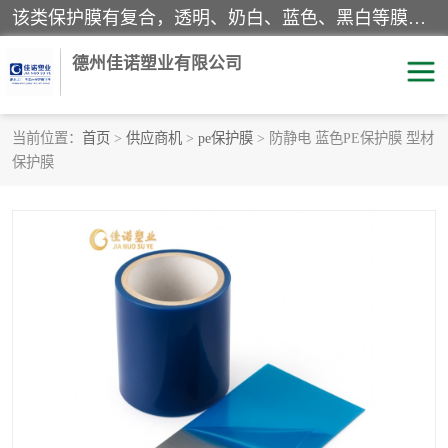
该类保护膜有复合，透明、奶白、蓝色、黑白等膜型。特高粘，高粘，中高粘，中粘，中低粘，低粘等。对于不同的粘力要求有相应的产品相适配。无胶渍残留污染。在较宽的收卷幅度下平整无皱纹，收卷长度大，利于机械化及自动化施工粘贴。为您的产品提供的表面保护解决方案。 产品广泛适用于：铝材、不锈钢、金属、塑料、电子、家电、家具、玻璃、化工材料、装饰材料等。
德州佳诺塑业有限公司
当前位置：
首页
>
供应商机
>
pe保护膜
> 防静电 蓝色PE保护膜 型材
保护膜
pe保护膜
包装膜
地毯保护膜
家具保护膜
拉伸缠绕膜
透明保护膜
黑白保护膜
乳白保护膜
明蓝保护膜
纯黑保护膜
印字保护膜
彩钢板保护膜