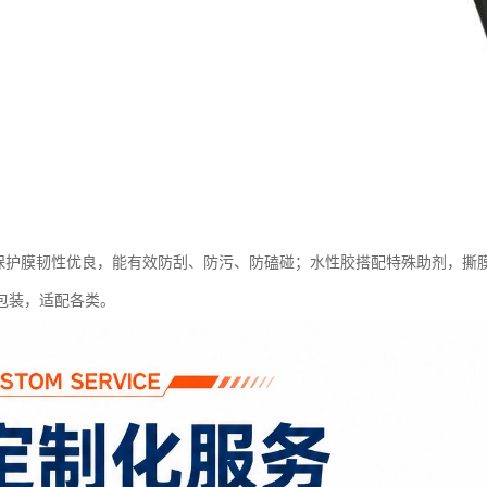
E 保护膜韧性优良，能有效防刮、防污、防磕碰；水性胶搭配特殊助剂，
包装，适配各类。