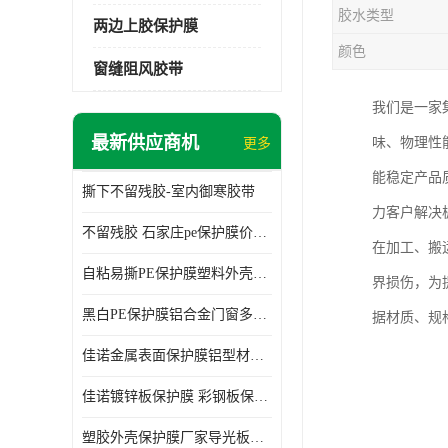
胶水类型
两边上胶保护膜
颜色
窗缝阻风胶带
我们是一家
最新供应商机
味、物理性
更多
能稳定产品
撕下不留残胶-室内御寒胶带
力客户解决
不留残胶 石家庄pe保护膜价格 塑料薄膜
在加工、搬
自粘易撕PE保护膜塑料外壳导光板亚克力板膜操作方便
界损伤，为
黑白PE保护膜铝合金门窗多种颜色支持定制生产
据材质、规
佳诺金属表面保护膜铝型材保护膜不留残胶铝合金窗框保护胶带
佳诺镀锌板保护膜 彩钢板保护pe保护膜
塑胶外壳保护膜厂家导光板保护膜 铝单板保护膜胶带易撕不留胶