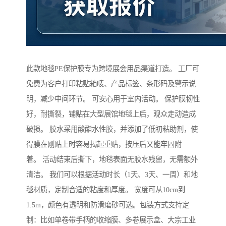
此款地毯PE保护膜专为跨境展会用品渠道打造。 工厂可
免费为客户打印粘贴箱唛、产品标签、条形码及警示说
明，减少中间环节。 可安心用于室内活动。 保护膜韧性
好，耐撕裂，铺贴在大型展馆地毯上后，观众走动造成
破损。 胶水采用酸酯水性胶，并添加了低初粘助剂，使
得膜在刚贴上时容易揭起重贴，按压后又能牢固附
着。 活动结束后撕下，地毯表面无胶水残留，无需额外
清洁。 我们可以根据活动时长（1天、3天、一周）和地
毯材质，定制合适的粘度和厚度。 宽度可从10cm到
1.5m，颜色有透明和防滑磨砂可选。包装方式支持定
制：比如单卷带手柄的收缩膜、多卷展示盒、大宗工业