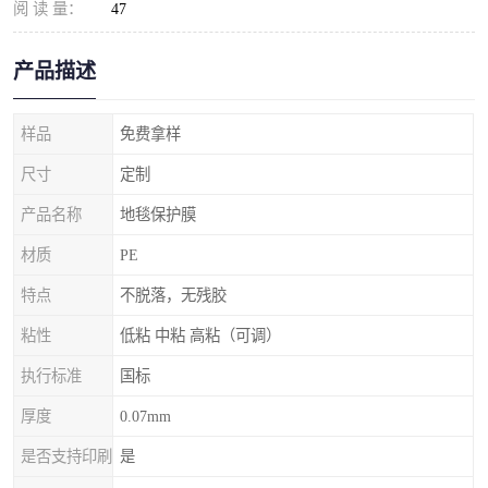
阅 读 量：
47
产品描述
样品
免费拿样
尺寸
定制
产品名称
地毯保护膜
材质
PE
特点
不脱落，无残胶
粘性
低粘 中粘 高粘（可调）
执行标准
国标
厚度
0.07mm
是否支持印刷
是