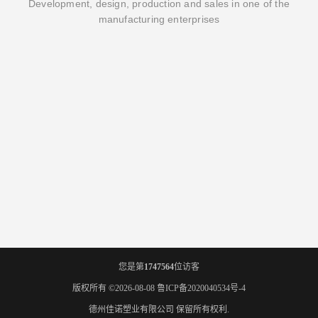
Development, design, production and sales in one of the
manufacturing enterprises
您是第
1747564
位访客
版权所有 ©2026-08-08
鲁ICP备2020040534号-4
德州佳诺塑业有限公司
保留所有权利.