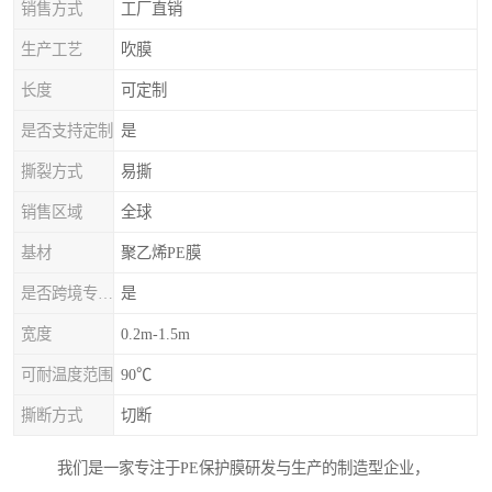
销售方式
工厂直销
生产工艺
吹膜
长度
可定制
是否支持定制
是
撕裂方式
易撕
销售区域
全球
基材
聚乙烯PE膜
是否跨境专供货源
是
宽度
0.2m-1.5m
可耐温度范围
90℃
撕断方式
切断
我们是一家专注于PE保护膜研发与生产的制造型企业，