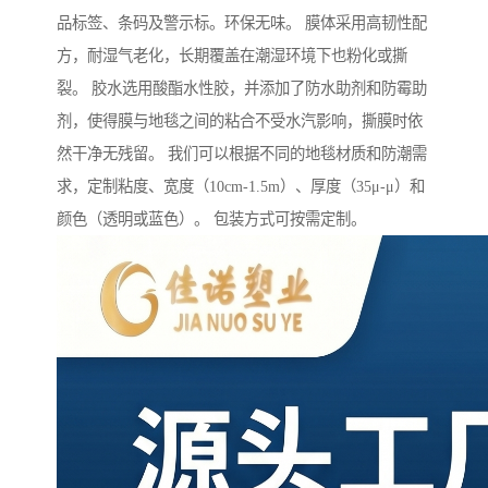
品标签、条码及警示标。环保无味。 膜体采用高韧性配
方，耐湿气老化，长期覆盖在潮湿环境下也粉化或撕
裂。 胶水选用酸酯水性胶，并添加了防水助剂和防霉助
剂，使得膜与地毯之间的粘合不受水汽影响，撕膜时依
然干净无残留。 我们可以根据不同的地毯材质和防潮需
求，定制粘度、宽度（10cm-1.5m）、厚度（35μ-μ）和
颜色（透明或蓝色）。 包装方式可按需定制。