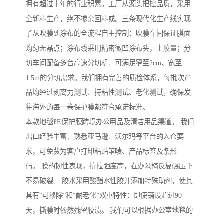
拥有超过十年的行业积累。工厂从源头把控品质，采用
全新料生产，绝不掺杂回料或。三条现代化生产线实现
了从吹膜到涂布的全流程自主控制：吹膜车间保证膜面
均匀无晶点；涂布线采用精密微凹涂布头，上胶量；分
切车间配备多台高速分切机，可满足窄至2cm、宽至
1.5m的分切需求。我们拥有完善的质检体系，每批次产
品均经过剥离力测试、持粘性测试、老化测试，确保发
往海外的每一卷保护膜都符合承诺标准。
本款地毯PE保护膜跨境办公用品及清洁用品渠道。 我们
出口经验丰富，熟悉亚马逊、沃尔玛等平台的入仓要
求，可免费为客户打印粘贴箱唛、产品标签及条形
码。 膜的韧性表现，抗拉强度高，在办公椅反复碾压下
不易破裂。 胶水采用酸酯水性胶并添加特殊助剂，使其
具有“可移除”和“耐老化”双重特性：即使铺设超过90
天，撕膜时依然残留胶渍。 我们可以根据办公室地毯的