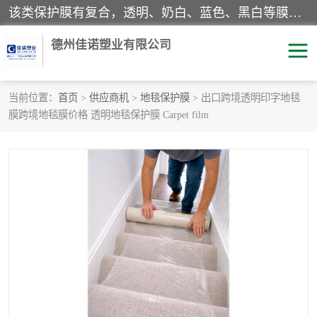
该类保护膜有复合，透明、奶白、蓝色、黑白等膜型。特高粘，高粘，中高粘，中粘，中低粘，低粘等。对于不同的粘力要求有相应的产品相适配。无胶渍残留污染。在较宽的收卷幅度下平整无皱纹，收卷长度大，利于机械化及自动化施工粘贴。为您的产品提供的表面保护解决方案。 产品广泛适用于：铝材、不锈钢、金属、塑料、电子、家电、家具、玻璃、化工材料、装饰材料等。
德州佳诺塑业有限公司
当前位置：
首页
>
供应商机
>
地毯保护膜
> 出口跨境透明印字地毯
膜跨境地毯膜价格 透明地毯保护膜 Carpet film
pe保护膜
包装膜
地毯保护膜
家具保护膜
拉伸缠绕膜
透明保护膜
黑白保护膜
乳白保护膜
明蓝保护膜
纯黑保护膜
印字保护膜
彩钢板保护膜