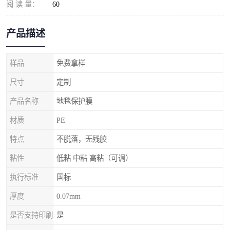
阅 读 量：
60
产品描述
样品
免费拿样
尺寸
定制
产品名称
地毯保护膜
材质
PE
特点
不脱落，无残胶
粘性
低粘 中粘 高粘（可调）
执行标准
国标
厚度
0.07mm
是否支持印刷
是