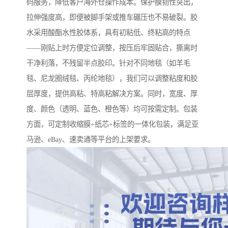
码服务，降低客户海外仓操作成本。保护膜韧性突出，
拉伸强度高，即便被脚手架或推车碾压也不易破裂。胶
水采用酸酯水性胶体系，具有初粘低、终粘高的特点
——刚贴上时方便定位调整，按压后牢固贴合，撕离时
干净利落，不残留半点胶印。针对不同地毯（如羊毛
毯、尼龙圈绒毯、丙纶地毯），我们可以调整粘度和胶
层厚度，提供高粘、特高粘解决方案。同时，宽度、厚
度、颜色（透明、蓝色、橙色等）均可按需定制。包装
方面，可定制收缩膜+纸芯+标签的一体化包装，满足亚
马逊、eBay、速卖通等平台的上架要求。