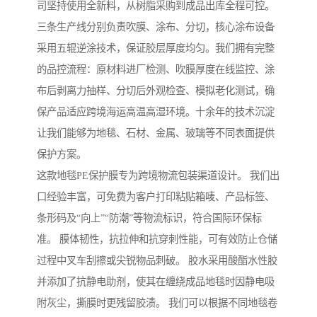
司坚持使用全新料，从树脂采购到成品出库全程可控。
三条生产线分别负责吹膜、涂布、分切，核心涂布设备
采用五辊逆涂技术，保证胶层厚度均匀。我们拥有完整
的品控流程：原材料进厂检测、吹膜厚度在线监控、涂
布后剥离力抽样、分切后外观检查、模拟老化测试，确
保产品适应跨境海运高温高湿环境。十余年的技术沉淀
让我们能够为地毯、石材、金属、玻璃等不同表面提供
保护方案。
这款地毯PE保护膜专为跨境物流包装渠道设计。 我们出
口经验丰富，可免费为客户打印粘贴箱唛、产品标签、
条形码及“向上”“防潮”等物流标识，符合国际环保标
准。 膜体韧性，抗拉伸和抗穿刺性能，可有效防止仓储
过程中叉车刮擦或尖锐物品刺破。 胶水采用酸酯水性胶
并添加了抗静电助剂，使其在缠绕成品地毯时因静电吸
附灰尘，撕膜时更残留胶渍。 我们可以根据不同地毯卷