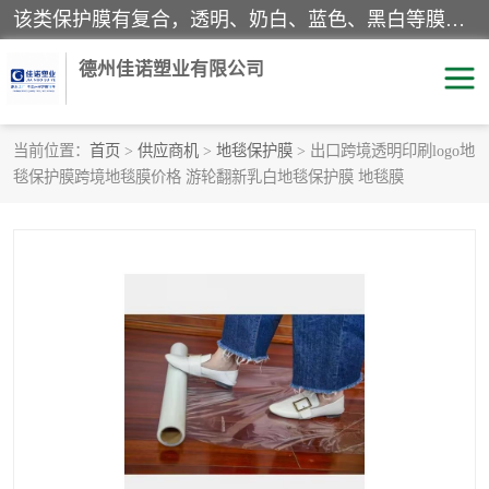
该类保护膜有复合，透明、奶白、蓝色、黑白等膜型。特高粘，高粘，中高粘，中粘，中低粘，低粘等。对于不同的粘力要求有相应的产品相适配。无胶渍残留污染。在较宽的收卷幅度下平整无皱纹，收卷长度大，利于机械化及自动化施工粘贴。为您的产品提供的表面保护解决方案。 产品广泛适用于：铝材、不锈钢、金属、塑料、电子、家电、家具、玻璃、化工材料、装饰材料等。
德州佳诺塑业有限公司
当前位置：
首页
>
供应商机
>
地毯保护膜
> 出口跨境透明印刷logo地
毯保护膜跨境地毯膜价格 游轮翻新乳白地毯保护膜 地毯膜
pe保护膜
包装膜
地毯保护膜
家具保护膜
拉伸缠绕膜
透明保护膜
黑白保护膜
乳白保护膜
明蓝保护膜
纯黑保护膜
印字保护膜
彩钢板保护膜