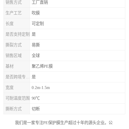
销售方式
工厂直销
生产工艺
吹膜
长度
可定制
是否支持定制
是
撕裂方式
易撕
销售区域
全球
基材
聚乙烯PE膜
是否跨境专供货源
是
宽度
0.2m-1.5m
可耐温度范围
90℃
撕断方式
切断
我们是一家专注PE保护膜生产超过十年的源头企业。公