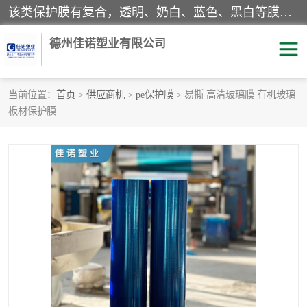
该类保护膜有复合，透明、奶白、蓝色、黑白等膜型。特高粘，高粘，中高粘，中粘，中低粘，低粘等。对于不同的粘力要求有相应的产品相适配。无胶渍残留污染。在较宽的收卷幅度下平整无皱纹，收卷长度大，利于机械化及自动化施工粘贴。为您的产品提供的表面保护解决方案。 产品广泛适用于：铝材、不锈钢、金属、塑料、电子、家电、家具、玻璃、化工材料、装饰材料等。
德州佳诺塑业有限公司
当前位置：
首页
>
供应商机
>
pe保护膜
> 易撕 高清玻璃膜 有机玻璃
板材保护膜
pe保护膜
包装膜
地毯保护膜
家具保护膜
拉伸缠绕膜
透明保护膜
黑白保护膜
乳白保护膜
明蓝保护膜
纯黑保护膜
印字保护膜
彩钢板保护膜