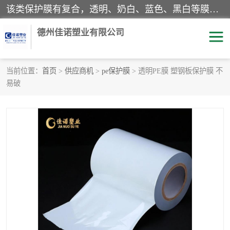
该类保护膜有复合，透明、奶白、蓝色、黑白等膜型。特高粘，高粘，中高粘，中粘，中低粘，低粘等。对于不同的粘力要求有相应的产品相适配。无胶渍残留污染。在较宽的收卷幅度下平整无皱纹，收卷长度大，利于机械化及自动化施工粘贴。为您的产品提供的表面保护解决方案。 产品广泛适用于：铝材、不锈钢、金属、塑料、电子、家电、家具、玻璃、化工材料、装饰材料等。
德州佳诺塑业有限公司
当前位置：
首页
>
供应商机
>
pe保护膜
> 透明PE膜 塑钢板保护膜 不
易破
pe保护膜
包装膜
地毯保护膜
家具保护膜
拉伸缠绕膜
透明保护膜
黑白保护膜
乳白保护膜
明蓝保护膜
纯黑保护膜
印字保护膜
彩钢板保护膜