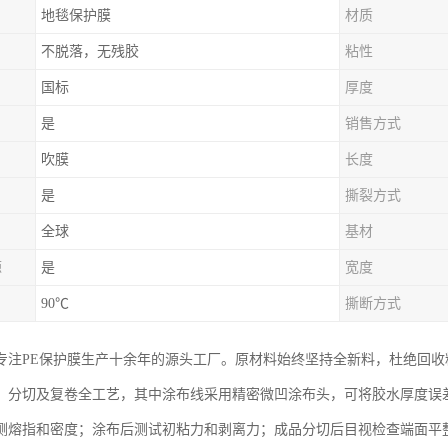
地毯保护膜
材质
不脱落，无残胶
粘性
国标
厚度
是
销售方式
吹膜
长度
是
撕裂方式
全球
基材
源
是
宽度
90℃
撕断方式
专注PE保护膜生产十余年的源头工厂。原材料始终坚持全新料，杜绝回
、分切及复卷全工艺，其中涂布线采用精密微凹涂布头，可将胶水厚度误差
测熔指和密度；涂布后测试初粘力和剥离力；成品分切后目视检查端面平