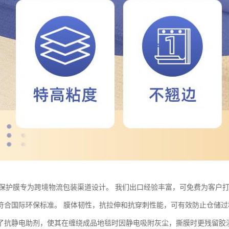
E保护膜专为跨境物流包装渠道设计。 我们出口经验丰富，可免费为客户打
符合国际环保标准。 膜体韧性，抗拉伸和抗穿刺性能，可有效防止仓储过
了抗静电助剂，使其在缠绕成品地毯时因静电吸附灰尘，撕膜时更残留胶