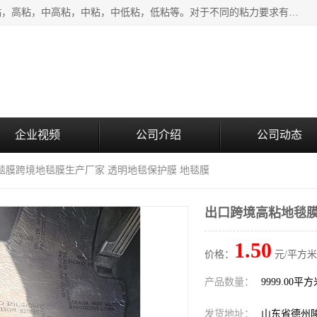
该类保护膜有复合，透明、奶白、蓝色、黑白等膜型。特高粘，高粘，中高粘，中粘，中低粘，低粘等。对于不同的粘力要求有相应的产品相适配。无胶渍残留污染。在较宽的收卷幅度下平整无皱纹，收卷长度大，利于机械化及自动化施工粘贴。为您的产品提供的表面保护解决方案。 产品广泛适用于：铝材、不锈钢、金属、塑料、电子、家电、家具、玻璃、化工材料、装饰材料等。
企业视频
公司介绍
公司动态
毯膜跨境地毯膜生产厂家 透明地毯保护膜 地毯膜
出口跨境高粘地毯膜
1.50
价格：
元/平方米
产品数量：
9999.00平
发货地址：
山东省德州