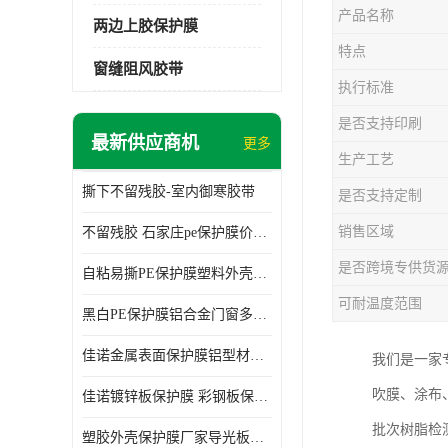
产品名称
两边上胶保护膜
特点
窗缝阻风胶带
执行标准
是否支持印刷
最新供应商机
更多
生产工艺
撕下不留残胶-室内御寒胶带
是否支持定制
销售区域
不留残胶 石家庄pe保护膜价格 塑料薄膜
是否跨境专供货
自粘易撕PE保护膜塑料外壳导光板亚克力板膜操作方便
可耐温度范围
黑白PE保护膜铝合金门窗多种颜色支持定制生产
佳诺金属表面保护膜铝型材保护膜不留残胶铝合金窗框保护胶带
我们是一家
吹膜、涂布
佳诺镀锌板保护膜 彩钢板保护pe保护膜
批次树脂检
塑胶外壳保护膜厂家导光板保护膜 铝单板保护膜胶带易撕不留胶