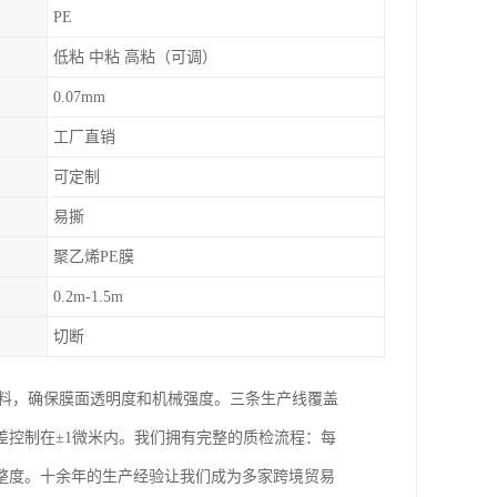
PE
低粘 中粘 高粘（可调）
0.07mm
工厂直销
可定制
易撕
聚乙烯PE膜
0.2m-1.5m
切断
收料，确保膜面透明度和机械强度。三条生产线覆盖
控制在±1微米内。我们拥有完整的质检流程：每
整度。十余年的生产经验让我们成为多家跨境贸易