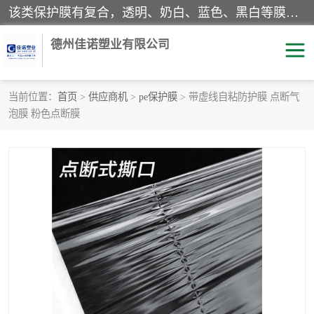
该类保护膜有复合，透明、奶白、蓝色、黑白等膜型。特高粘，高粘，中高粘，中粘，中低粘，低粘等。对于不同的粘力要求有相应的产品相适配。无胶渍残留污染。在较宽的收卷幅度下平整无皱纹，收卷长度大，利于机械化及自动化施工粘贴。为您的产品提供的表面保护解决方案。 产品广泛适用于：铝材、不锈钢、金属、塑料、电子、家电、家具、玻璃、化工材料、装饰材料等。
德州佳诺塑业有限公司
当前位置：
首页
>
供应商机
>
pe保护膜
> 带虚线自粘防护膜 点断气
泡膜 粉色点断膜
pe保护膜
包装膜
地毯保护膜
家具保护膜
拉伸缠绕膜
透明保护膜
黑白保护膜
乳白保护膜
明蓝保护膜
纯黑保护膜
印字保护膜
彩钢板保护膜