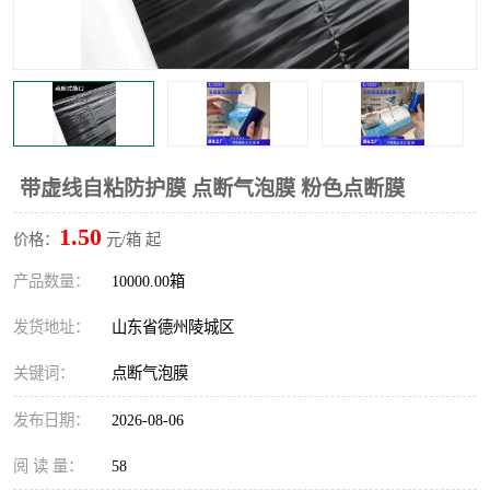
不绣钢板保护膜
两边上胶保护膜
窗缝阻风胶带
铝板保护膜
不锈钢板保护膜
一次性隔离膜
带虚线自粘防护膜 点断气泡膜 粉色点断膜
1.50
价格：
元/箱 起
产品数量：
10000.00箱
发货地址：
山东省德州陵城区
关键词：
点断气泡膜
发布日期：
2026-08-06
阅 读 量：
58