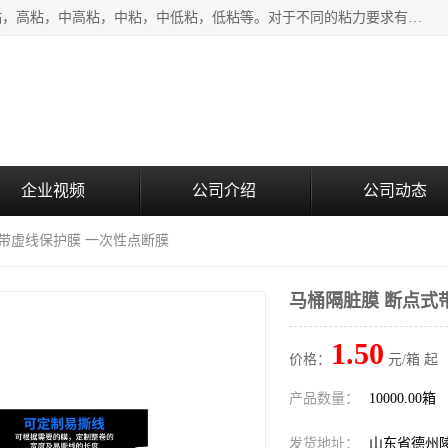
该类保护膜有复合，透明、奶白、蓝色、黑白等膜型。特高粘，高粘，中高粘，中粘，中低粘，低粘等。对于不同的粘力要求有相应的产品相适配。无胶渍残留污染。在较宽的收卷幅度下平整无皱纹，收卷长度大，利于机械化及自动化施工粘贴。为您的产品提供的表面保护解决方案。 产品广泛适用于：铝材、不锈钢、金属、塑料、电子、家电、家具、玻璃、化工材料、装饰材料等。
企业视频
公司介绍
公司动态
式带虚线保护膜 一次性点断膜
马桶隔脏膜 断点式
1.50
价格：
元/箱 起
产品数量：
10000.00箱
发货地址：
山东省德州