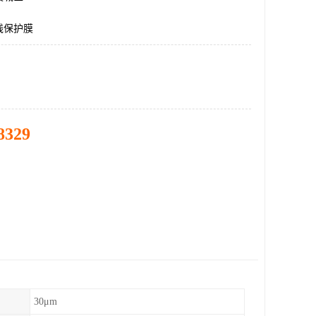
线保护膜
8329
30μm