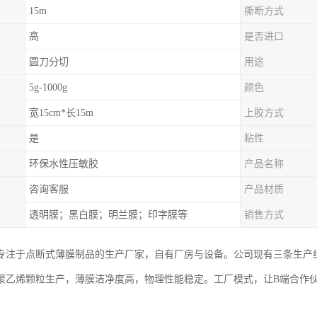
15m
撕断方式
高
是否进口
圆刀分切
用途
5g-1000g
颜色
宽15cm*长15m
上胶方式
是
粘性
环保水性压敏胶
产品名称
咨询客服
产品材质
透明膜；黑白膜；明兰膜；印字膜等
销售方式
专注于点断式薄膜制品的生产厂家，自有厂房与设备。公司现有三条生产
聚乙烯颗粒生产，薄膜洁净度高，物理性能稳定。工厂模式，让B端合作