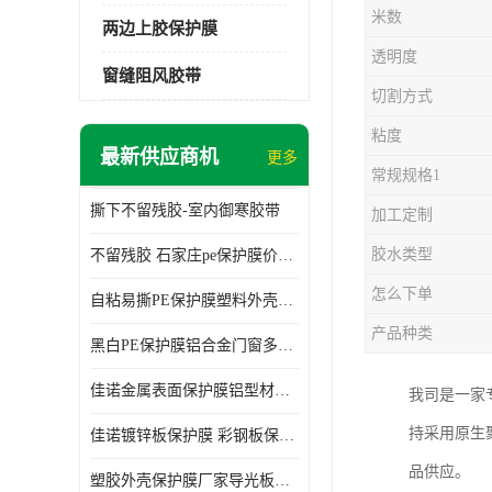
米数
两边上胶保护膜
透明度
窗缝阻风胶带
切割方式
粘度
最新供应商机
更多
常规规格1
撕下不留残胶-室内御寒胶带
加工定制
胶水类型
不留残胶 石家庄pe保护膜价格 塑料薄膜
怎么下单
自粘易撕PE保护膜塑料外壳导光板亚克力板膜操作方便
产品种类
黑白PE保护膜铝合金门窗多种颜色支持定制生产
佳诺金属表面保护膜铝型材保护膜不留残胶铝合金窗框保护胶带
我司是一家
持采用原生
佳诺镀锌板保护膜 彩钢板保护pe保护膜
品供应。
塑胶外壳保护膜厂家导光板保护膜 铝单板保护膜胶带易撕不留胶