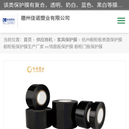
该类保护膜有复合，透明、奶白、蓝色、黑白等膜型。特高粘，高粘，中高粘，中粘，中低粘，低粘等。对于不同的粘力要求有相应的产品相适配。无胶渍残留污染。在较宽的收卷幅度下平整无皱纹，收卷长度大，利于机械化及自动化施工粘贴。为您的产品提供的表面保护解决方案。 产品广泛适用于：铝材、不锈钢、金属、塑料、电子、家电、家具、玻璃、化工材料、装饰材料等。
德州佳诺塑业有限公司
当前位置：
首页
>
供应商机
>
家具保护膜
> 杭州橱柜板表面保护膜
橱柜板保护膜生产厂家 uv饰面板保护膜 橱柜门板保护膜
pe保护膜
包装膜
地毯保护膜
家具保护膜
拉伸缠绕膜
透明保护膜
黑白保护膜
乳白保护膜
明蓝保护膜
纯黑保护膜
印字保护膜
彩钢板保护膜