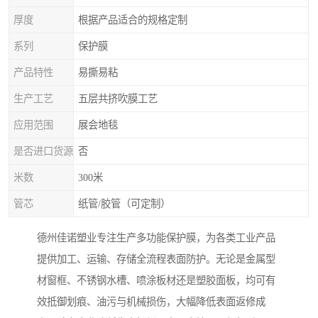
厚度
根据产品适合的规格定制
系列
保护膜
产品特性
易撕易粘
生产工艺
五层共挤吹膜工艺
应用范围
展会地毯
是否进口货源
否
米数
300米
管芯
纸管/胶管（可定制）
德州佳诺塑业专注生产多功能保护膜，为各类工业产品
提供加工、运输、存储全流程表面防护。无论是金属型
材窗框、不锈钢水槽、喷涂板材还是塑胶面板，均可有
效抵御划痕、油污与机械损伤，大幅降低表面返修成