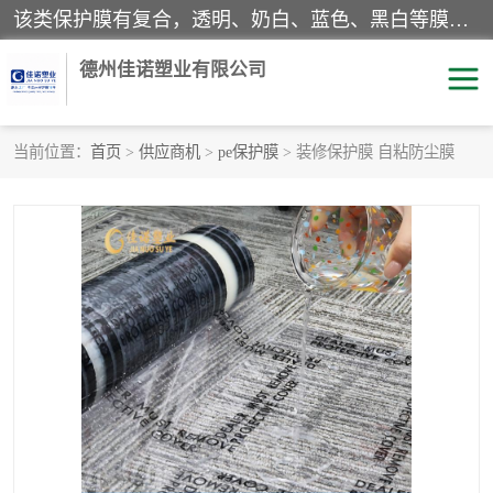
该类保护膜有复合，透明、奶白、蓝色、黑白等膜型。特高粘，高粘，中高粘，中粘，中低粘，低粘等。对于不同的粘力要求有相应的产品相适配。无胶渍残留污染。在较宽的收卷幅度下平整无皱纹，收卷长度大，利于机械化及自动化施工粘贴。为您的产品提供的表面保护解决方案。 产品广泛适用于：铝材、不锈钢、金属、塑料、电子、家电、家具、玻璃、化工材料、装饰材料等。
德州佳诺塑业有限公司
当前位置：
首页
>
供应商机
>
pe保护膜
> 装修保护膜 自粘防尘膜
pe保护膜
包装膜
地毯保护膜
家具保护膜
拉伸缠绕膜
透明保护膜
黑白保护膜
乳白保护膜
明蓝保护膜
纯黑保护膜
印字保护膜
彩钢板保护膜