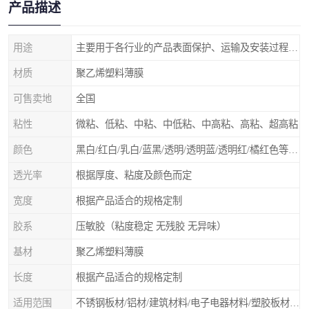
产品描述
用途
主要用于各行业的产品表面保护、运输及安装过程中防止物体表面刮花及尘土
材质
聚乙烯塑料薄膜
可售卖地
全国
粘性
微粘、低粘、中粘、中低粘、中高粘、高粘、超高粘
颜色
黑白/红白/乳白/蓝黑/透明/透明蓝/透明红/橘红色等 随意选择
透光率
根据厚度、粘度及颜色而定
宽度
根据产品适合的规格定制
胶系
压敏胶（粘度稳定 无残胶 无异味）
基材
聚乙烯塑料薄膜
长度
根据产品适合的规格定制
适用范围
不锈钢板材/铝材/建筑材料/电子电器材料/塑胶板材/门类石类/无尘车间除尘保护膜、除尘滚筒等净化材料