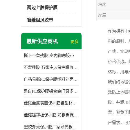
粘度
两边上胶保护膜
厚度
窗缝阻风胶带
作为拥有十
最新供应商机
料的原则，
更多
产线，实现
撕下不留残胶-室内御寒胶带
价格优势。
不留残胶 石家庄pe保护膜价格 塑料薄膜
达标，用与
自粘易撕PE保护膜塑料外壳导光板亚克力板膜操作方便
我们的地毯
黑白PE保护膜铝合金门窗多种颜色支持定制生产
效防止地毯
胶，并添加
佳诺金属表面保护膜铝型材保护膜不留残胶铝合金窗框保护胶带
留，避免了
佳诺镀锌板保护膜 彩钢板保护pe保护膜
户需求，可
塑胶外壳保护膜厂家导光板保护膜 铝单板保护膜胶带易撕不留胶