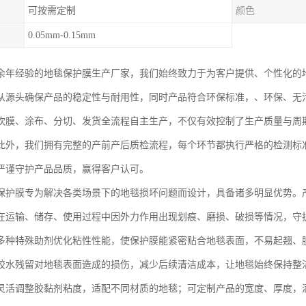
可按需定制
颜色
0.05mm-0.15mm
余年经验的地毯保护膜生产厂家，我们始终致力于为客户提供、个性化的
从源头确保产品的稳定性与耐用性，同时产品符合环保标准，、环保、无
吹膜、涂布、分切、发货全流程自主生产，不仅有效控制了生产质量与周
此外，我们拥有完整的产前产后质检流程，每个环节都执行严格的检测标
严谨守护产品品质，赢得客户认可。
保护膜专为解决各类场景下的地毯损坏问题而设计，具备诸多明显优势。
在运输、储存、使用过程中因外力作用出现划痕、磨损、破损等情况，守
多种特殊助剂优化粘性性能，使保护膜能紧密贴合地毯表面，不易起翘、
胶水残留对地毯表面造成的损伤，减少后续清洁成本，让地毯始终保持整
灵活调整胶黏剂粘度，适配不同材质的地毯；可定制产品的宽度、厚度，