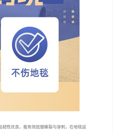
品韧性优良，能有效抵御撕裂与穿刺，在地毯运