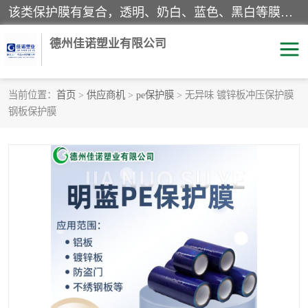
该类保护膜有复合，透明、奶白、蓝色、黑白等膜型。特高粘，高粘，中高粘，中粘，中低粘，低粘等。对于不同的粘力要求有相应的产品相适配。无胶渍残留污染。在较宽的收卷幅度下平整无皱纹，收卷长度大，利于机械化及自动化施工粘贴。为您的产品提供的表面保护解决方案。 产品广泛适用于：铝材、不锈钢、金属、塑料、电子、家电、家具、玻璃、化工材料、装饰材料等。
德州佳诺塑业有限公司
当前位置：
首页
>
供应商机
>
pe保护膜
> 无异味 镀锌板冲压保护膜
钢板保护膜
pe保护膜
包装膜
地毯保护膜
家具保护膜
拉伸缠绕膜
透明保护膜
黑白保护膜
乳白保护膜
明蓝保护膜
纯黑保护膜
印字保护膜
彩钢板保护膜