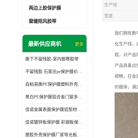
生产地
两边上胶保护膜
宽度
窗缝阻风胶带
我们拥有数
最新供应商机
化生产线，
更多
程，对产品
撕下不留残胶-室内御寒胶带
产品具备出
不留残胶 石家庄pe保护膜价格 塑料薄膜
顺畅，在金
自粘易撕PE保护膜塑料外壳导光板亚克力板膜操作方便
的膜体，满
黑白PE保护膜铝合金门窗多种颜色支持定制生产
佳诺金属表面保护膜铝型材保护膜不留残胶铝合金窗框保护胶带
佳诺镀锌板保护膜 彩钢板保护pe保护膜
塑胶外壳保护膜厂家导光板保护膜 铝单板保护膜胶带易撕不留胶