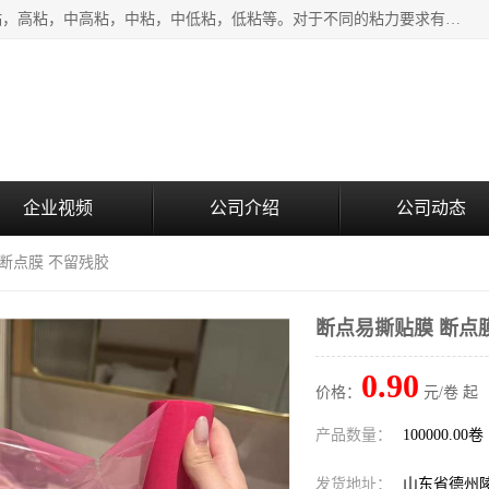
该类保护膜有复合，透明、奶白、蓝色、黑白等膜型。特高粘，高粘，中高粘，中粘，中低粘，低粘等。对于不同的粘力要求有相应的产品相适配。无胶渍残留污染。在较宽的收卷幅度下平整无皱纹，收卷长度大，利于机械化及自动化施工粘贴。为您的产品提供的表面保护解决方案。 产品广泛适用于：铝材、不锈钢、金属、塑料、电子、家电、家具、玻璃、化工材料、装饰材料等。
企业视频
公司介绍
公司动态
 断点膜 不留残胶
断点易撕贴膜 断点
0.90
价格：
元/卷 起
产品数量：
100000.00卷
发货地址：
山东省德州