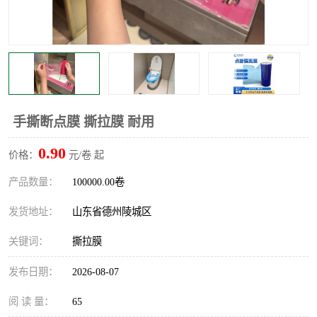
不绣钢板保护膜
两边上胶保护膜
窗缝阻风胶带
铝板保护膜
不锈钢板保护膜
一次性隔离膜
手撕断点膜 撕拉膜 耐用
0.90
价格：
元/卷 起
产品数量：
100000.00卷
发货地址：
山东省德州陵城区
关键词：
撕拉膜
发布日期：
2026-08-07
阅 读 量：
65