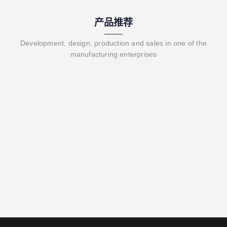
产品推荐
Development, design, production and sales in one of the
manufacturing enterprises