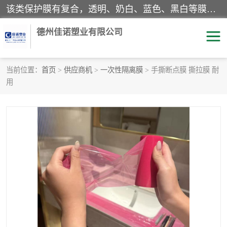
该类保护膜有复合，透明、奶白、蓝色、黑白等膜型。特高粘，高粘，中高粘，中粘，中低粘，低粘等。对于不同的粘力要求有相应的产品相适配。无胶渍残留污染。在较宽的收卷幅度下平整无皱纹，收卷长度大，利于机械化及自动化施工粘贴。为您的产品提供的表面保护解决方案。 产品广泛适用于：铝材、不锈钢、金属、塑料、电子、家电、家具、玻璃、化工材料、装饰材料等。
德州佳诺塑业有限公司
当前位置：
首页
>
供应商机
>
一次性隔离膜
> 手撕断点膜 撕拉膜 耐
用
pe保护膜
包装膜
地毯保护膜
家具保护膜
拉伸缠绕膜
透明保护膜
黑白保护膜
乳白保护膜
明蓝保护膜
纯黑保护膜
印字保护膜
彩钢板保护膜