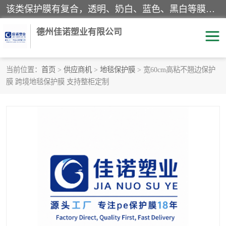
该类保护膜有复合，透明、奶白、蓝色、黑白等膜型。特高粘，高粘，中高粘，中粘，中低粘，低粘等。对于不同的粘力要求有相应的产品相适配。无胶渍残留污染。在较宽的收卷幅度下平整无皱纹，收卷长度大，利于机械化及自动化施工粘贴。为您的产品提供的表面保护解决方案。 产品广泛适用于：铝材、不锈钢、金属、塑料、电子、家电、家具、玻璃、化工材料、装饰材料等。
德州佳诺塑业有限公司
当前位置：
首页
>
供应商机
>
地毯保护膜
> 宽60cm高粘不翘边保护
膜 跨境地毯保护膜 支持整柜定制
pe保护膜
包装膜
地毯保护膜
家具保护膜
拉伸缠绕膜
透明保护膜
黑白保护膜
乳白保护膜
明蓝保护膜
纯黑保护膜
印字保护膜
彩钢板保护膜