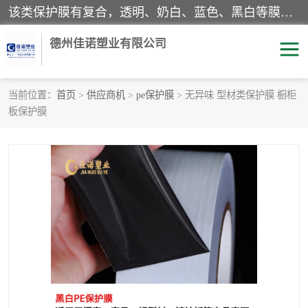
该类保护膜有复合，透明、奶白、蓝色、黑白等膜型。特高粘，高粘，中高粘，中粘，中低粘，低粘等。对于不同的粘力要求有相应的产品相适配。无胶渍残留污染。在较宽的收卷幅度下平整无皱纹，收卷长度大，利于机械化及自动化施工粘贴。为您的产品提供的表面保护解决方案。 产品广泛适用于：铝材、不锈钢、金属、塑料、电子、家电、家具、玻璃、化工材料、装饰材料等。
德州佳诺塑业有限公司
当前位置：
首页
>
供应商机
>
pe保护膜
> 无异味 型材类保护膜 橱柜
板保护膜
pe保护膜
包装膜
地毯保护膜
家具保护膜
拉伸缠绕膜
透明保护膜
黑白保护膜
乳白保护膜
明蓝保护膜
纯黑保护膜
印字保护膜
彩钢板保护膜