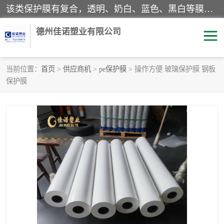
该类保护膜有复合，透明、奶白、蓝色、黑白等膜型。特高粘，高粘，中高粘，中粘，中低粘，低粘等。对于不同的粘力要求有相应的产品相适配。无胶渍残留污染。在较宽的收卷幅度下平整无皱纹，收卷长度大，利于机械化及自动化施工粘贴。为您的产品提供的表面保护解决方案。 产品广泛适用于：铝材、不锈钢、金属、塑料、电子、家电、家具、玻璃、化工材料、装饰材料等。
德州佳诺塑业有限公司
当前位置：
首页
>
供应商机
>
pe保护膜
> 操作方便 玻璃保护膜 钢板
保护膜
pe保护膜
包装膜
地毯保护膜
家具保护膜
拉伸缠绕膜
透明保护膜
黑白保护膜
乳白保护膜
明蓝保护膜
纯黑保护膜
印字保护膜
彩钢板保护膜