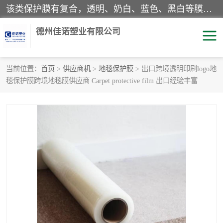
该类保护膜有复合，透明、奶白、蓝色、黑白等膜型。特高粘，高粘，中高粘，中粘，中低粘，低粘等。对于不同的粘力要求有相应的产品相适配。无胶渍残留污染。在较宽的收卷幅度下平整无皱纹，收卷长度大，利于机械化及自动化施工粘贴。为您的产品提供的表面保护解决方案。 产品广泛适用于：铝材、不锈钢、金属、塑料、电子、家电、家具、玻璃、化工材料、装饰材料等。
德州佳诺塑业有限公司
当前位置：
首页
>
供应商机
>
地毯保护膜
> 出口跨境透明印刷logo地
毯保护膜跨境地毯膜供应商 Carpet protective film 出口经验丰富
pe保护膜
包装膜
地毯保护膜
家具保护膜
拉伸缠绕膜
透明保护膜
黑白保护膜
乳白保护膜
明蓝保护膜
纯黑保护膜
印字保护膜
彩钢板保护膜