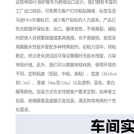
这款地毯PE保护膜专为跨境出口设计。我们拥有丰富的
工厂出口经验，可免费为客户打印粘贴箱唛、标签及亚
马逊FBA外箱标识，减少客户贴标的人力成本。产品已
符合欧盟环保标准，出口。膜体韧性，不易撕裂，铺贴
时即使人员频繁踩踏或家具拖拽，也不易破损。胶层采
用酸酯水性胶并复配多种特殊助剂，初粘力适中，持粘
稳定，经过老化测试后可保证撕膜时无胶水残留，污染
地毯纤维。此外，我们可以根据地毯材质、使用环境的
不同，定制粘度（低粘、中粘、高粘）、宽度（从10cm
到1.5m）、厚度（40μ至150μ）以及透明、蓝色、黑白
膜等颜色。包装方式也支持按客户要求定制，如单卷立
包装、收缩膜套装或展示盒包装，满足跨境电商的个性
化需求。