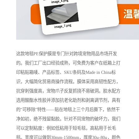
这款地毯PE保护膜是专门针对跨境宠物用品市场开发
的。我们工厂出口经验成熟，可免费为客户在纸箱上打
印粘贴箱唛、产品标签、SKU条码及Made in China标
识，大幅简化贸易商操作流程。膜体采用高韧性配方，
抗穿刺强度高，宠物爪子反复抓挠不易破洞。胶水配方
选用酸酯水性胶并添加抗老化助剂和剥离调节剂，具有
的“可移除”特性——贴在地毯上三个月后撕下，依然干
净如初，绝不残留黏胶。针对不同宠物的破坏力，我们
可以定制粘度：例如低粘用于短毛毯，高粘用于长毛
毯。宽度可以做到30mm-1500mm，厚度30μ-80μ，颜色