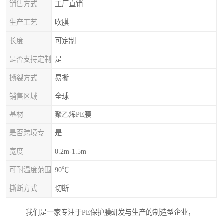
销售方式
工厂直销
生产工艺
吹膜
长度
可定制
是否支持定制
是
撕裂方式
易撕
销售区域
全球
基材
聚乙烯PE膜
是否跨境专供货源
是
宽度
0.2m-1.5m
可耐温度范围
90℃
撕断方式
切断
我们是一家专注于PE保护膜研发与生产的制造型企业，