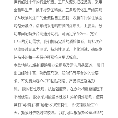
拥有超过十年的行业积累。工厂从源头把控品质，采用
全新料生产，绝不掺杂回料或。三条现代化生产线实现
了从吹膜到涂布的全流程自主控制：吹膜车间保证膜面
均匀无晶点；涂布线采用精密微凹涂布头，上胶量；分
切车间配备多台高速分切机，可满足窄至2cm、宽至
1.5m的分切需求。我们拥有完善的质检体系，每批次产
品均经过剥离力测试、持粘性测试、老化测试，确保发
往海外的每一卷保护膜都符合承诺标准。
本款地毯PE保护膜跨境办公用品及清洁用品渠道。 我们
出口经验丰富，熟悉亚马逊、沃尔玛等平台的入仓要
求，可免费为客户打印粘贴箱唛、产品标签及条形
码。 膜的韧性表现，抗拉强度高，在办公椅反复碾压下
不易破裂。 胶水采用酸酯水性胶并添加特殊助剂，使其
具有“可移除”和“耐老化”双重特性：即使铺设超过90
天，撕膜时依然残留胶渍。 我们可以根据办公室地毯的