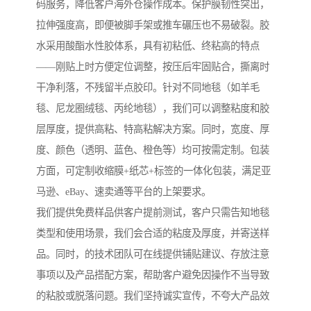
码服务，降低客户海外仓操作成本。保护膜韧性突出，
拉伸强度高，即便被脚手架或推车碾压也不易破裂。胶
水采用酸酯水性胶体系，具有初粘低、终粘高的特点
——刚贴上时方便定位调整，按压后牢固贴合，撕离时
干净利落，不残留半点胶印。针对不同地毯（如羊毛
毯、尼龙圈绒毯、丙纶地毯），我们可以调整粘度和胶
层厚度，提供高粘、特高粘解决方案。同时，宽度、厚
度、颜色（透明、蓝色、橙色等）均可按需定制。包装
方面，可定制收缩膜+纸芯+标签的一体化包装，满足亚
马逊、eBay、速卖通等平台的上架要求。
我们提供免费样品供客户提前测试，客户只需告知地毯
类型和使用场景，我们会合适的粘度及厚度，并寄送样
品。同时，的技术团队可在线提供铺贴建议、存放注意
事项以及产品搭配方案，帮助客户避免因操作不当导致
的粘胶或脱落问题。我们坚持诚实宣传，不夸大产品效