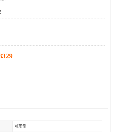
膜
8329
可定制