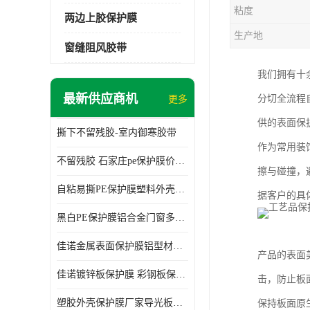
粘度
两边上胶保护膜
生产地
窗缝阻风胶带
我们拥有十
最新供应商机
分切全流程
更多
供的表面保
撕下不留残胶-室内御寒胶带
作为常用装
不留残胶 石家庄pe保护膜价格 塑料薄膜
擦与碰撞，
自粘易撕PE保护膜塑料外壳导光板亚克力板膜操作方便
据客户的具
黑白PE保护膜铝合金门窗多种颜色支持定制生产
佳诺金属表面保护膜铝型材保护膜不留残胶铝合金窗框保护胶带
产品的表面
佳诺镀锌板保护膜 彩钢板保护pe保护膜
击，防止板
塑胶外壳保护膜厂家导光板保护膜 铝单板保护膜胶带易撕不留胶
保持板面原