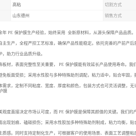
高粘
切割方式
山东德州
销售方式
余年 PE 保护膜生产经验，始终采用 全新原材料，从源头保障产品品质
自主生产，全程严控工艺标准，确保产品性能稳定。依托完善的产前产后
护，助力行业品质升级。
饰板材，表面完整性至关重要， PE 保护膜能有效延长产品使用寿命。
避免板面受损；采用水性胶与多种特殊助剂调配，粘力适中，贴合牢固，
体需求，定制不同粘度、宽度、厚度和颜色，包装方式也可灵活调整，无
美观度直接决定市场认可度，而 PE 保护膜是保障其颜值的关键。我们
面出现划痕、磕碰损伤；采用水性胶加多种特殊助剂制成，粘力均衡，贴
生质感。同时支持定制化生产，可根据客户的使用场景、表面工艺调整粘