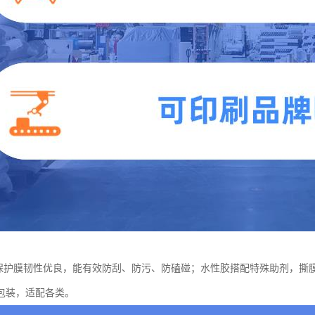
E 保护膜韧性优良，能有效防刮、防污、防磕碰；水性胶搭配特殊助剂，
包装，适配各类。