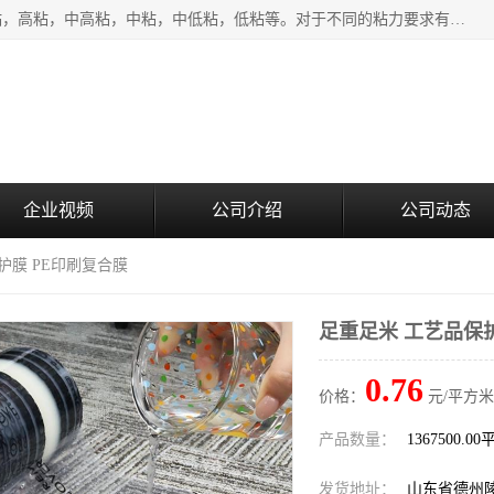
该类保护膜有复合，透明、奶白、蓝色、黑白等膜型。特高粘，高粘，中高粘，中粘，中低粘，低粘等。对于不同的粘力要求有相应的产品相适配。无胶渍残留污染。在较宽的收卷幅度下平整无皱纹，收卷长度大，利于机械化及自动化施工粘贴。为您的产品提供的表面保护解决方案。 产品广泛适用于：铝材、不锈钢、金属、塑料、电子、家电、家具、玻璃、化工材料、装饰材料等。
企业视频
公司介绍
公司动态
护膜 PE印刷复合膜
足重足米 工艺品保
0.76
价格：
元/平方米
产品数量：
1367500.0
发货地址：
山东省德州