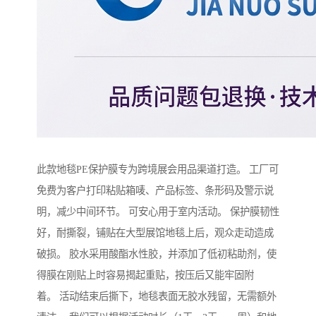
此款地毯PE保护膜专为跨境展会用品渠道打造。 工厂可
免费为客户打印粘贴箱唛、产品标签、条形码及警示说
明，减少中间环节。 可安心用于室内活动。 保护膜韧性
好，耐撕裂，铺贴在大型展馆地毯上后，观众走动造成
破损。 胶水采用酸酯水性胶，并添加了低初粘助剂，使
得膜在刚贴上时容易揭起重贴，按压后又能牢固附
着。 活动结束后撕下，地毯表面无胶水残留，无需额外