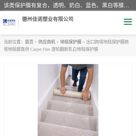
该类保护膜有复合，透明、奶白、蓝色、黑白等膜型。特高粘，高粘，中高粘，中粘，中低粘，低粘等。对于不同的粘力要求有相应的产品相适配。无胶渍残留污染。在较宽的收卷幅度下平整无皱纹，收卷长度大，利于机械化及自动化施工粘贴。为您的产品提供的表面保护解决方案。 产品广泛适用于：铝材、不锈钢、金属、塑料、电子、家电、家具、玻璃、化工材料、装饰材料等。
德州佳诺塑业有限公司
当前位置：
首页
>
供应商机
>
地毯保护膜
> 出口跨境地毯保护膜跨
境地毯膜直供 Carpet film 游轮翻新乳白地毯保护膜
pe保护膜
包装膜
地毯保护膜
家具保护膜
拉伸缠绕膜
透明保护膜
黑白保护膜
乳白保护膜
明蓝保护膜
纯黑保护膜
印字保护膜
彩钢板保护膜