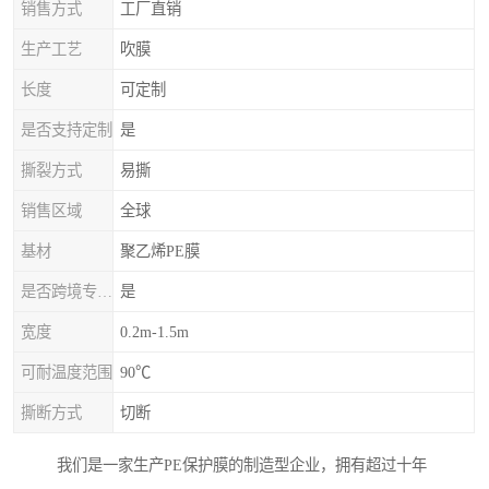
销售方式
工厂直销
生产工艺
吹膜
长度
可定制
是否支持定制
是
撕裂方式
易撕
销售区域
全球
基材
聚乙烯PE膜
是否跨境专供货源
是
宽度
0.2m-1.5m
可耐温度范围
90℃
撕断方式
切断
我们是一家生产PE保护膜的制造型企业，拥有超过十年