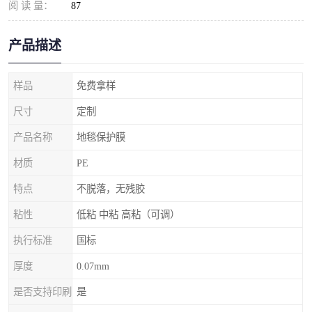
阅 读 量：
87
产品描述
样品
免费拿样
尺寸
定制
产品名称
地毯保护膜
材质
PE
特点
不脱落，无残胶
粘性
低粘 中粘 高粘（可调）
执行标准
国标
厚度
0.07mm
是否支持印刷
是