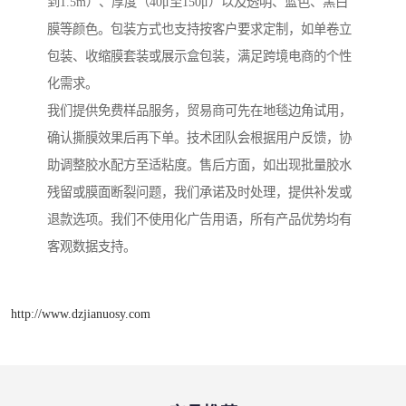
到1.5m）、厚度（40μ至150μ）以及透明、蓝色、黑白
膜等颜色。包装方式也支持按客户要求定制，如单卷立
包装、收缩膜套装或展示盒包装，满足跨境电商的个性
化需求。
我们提供免费样品服务，贸易商可先在地毯边角试用，
确认撕膜效果后再下单。技术团队会根据用户反馈，协
助调整胶水配方至适粘度。售后方面，如出现批量胶水
残留或膜面断裂问题，我们承诺及时处理，提供补发或
退款选项。我们不使用化广告用语，所有产品优势均有
客观数据支持。
http://www.dzjianuosy.com