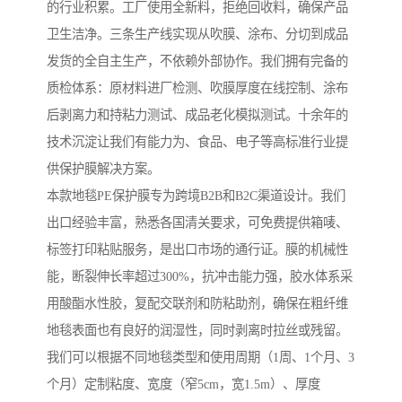
的行业积累。工厂使用全新料，拒绝回收料，确保产品
卫生洁净。三条生产线实现从吹膜、涂布、分切到成品
发货的全自主生产，不依赖外部协作。我们拥有完备的
质检体系：原材料进厂检测、吹膜厚度在线控制、涂布
后剥离力和持粘力测试、成品老化模拟测试。十余年的
技术沉淀让我们有能力为、食品、电子等高标准行业提
供保护膜解决方案。
本款地毯PE保护膜专为跨境B2B和B2C渠道设计。我们
出口经验丰富，熟悉各国清关要求，可免费提供箱唛、
标签打印粘贴服务，是出口市场的通行证。膜的机械性
能，断裂伸长率超过300%，抗冲击能力强，胶水体系采
用酸酯水性胶，复配交联剂和防粘助剂，确保在粗纤维
地毯表面也有良好的润湿性，同时剥离时拉丝或残留。
我们可以根据不同地毯类型和使用周期（1周、1个月、3
个月）定制粘度、宽度（窄5cm，宽1.5m）、厚度