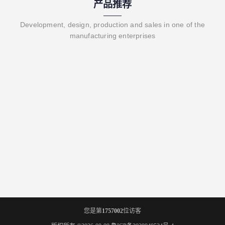
产品推荐
Development, design, production and sales in one of the
manufacturing enterprises
您是第
1757002
位访客