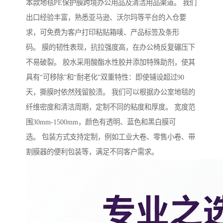
本款地毯PE保护膜跨境办公用品及清洁用品渠道。 我们
出口经验丰富，熟悉亚马逊、沃尔玛等平台的入仓要
求，可免费为客户打印粘贴箱唛、产品标签及条形
码。 膜的韧性表现，抗拉强度高，在办公椅反复碾压下
不易破裂。 胶水采用酸酯水性胶并添加特殊助剂，使其
具有“可移除”和“耐老化”双重特性：即使铺设超过90
天，撕膜时依然残留胶渍。 我们可以根据办公室地毯的
纤维密度和清洁周期，定制不同的粘度和厚度。 宽度范
围30mm-1500mm，颜色有透明、蓝色和黑白膜可
选。 包装方式支持定制，例如工业大卷、零售小卷、带
割膜器的便利包装等，满足不同客户需求。