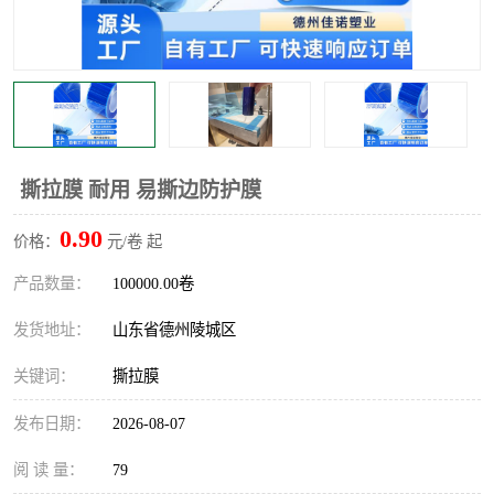
不绣钢板保护膜
两边上胶保护膜
窗缝阻风胶带
铝板保护膜
不锈钢板保护膜
一次性隔离膜
撕拉膜 耐用 易撕边防护膜
0.90
价格：
元/卷 起
产品数量：
100000.00卷
发货地址：
山东省德州陵城区
关键词：
撕拉膜
发布日期：
2026-08-07
阅 读 量：
79