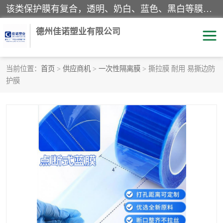
该类保护膜有复合，透明、奶白、蓝色、黑白等膜型。特高粘，高粘，中高粘，中粘，中低粘，低粘等。对于不同的粘力要求有相应的产品相适配。无胶渍残留污染。在较宽的收卷幅度下平整无皱纹，收卷长度大，利于机械化及自动化施工粘贴。为您的产品提供的表面保护解决方案。 产品广泛适用于：铝材、不锈钢、金属、塑料、电子、家电、家具、玻璃、化工材料、装饰材料等。
德州佳诺塑业有限公司
当前位置：
首页
>
供应商机
>
一次性隔离膜
> 撕拉膜 耐用 易撕边防
护膜
pe保护膜
包装膜
地毯保护膜
家具保护膜
拉伸缠绕膜
透明保护膜
黑白保护膜
乳白保护膜
明蓝保护膜
纯黑保护膜
印字保护膜
彩钢板保护膜