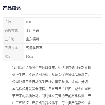
产品描述
片数
100
销售方式
工厂直销
生产地
山东德州
包装方式
气泡膜包装
宽度
10cm
我们深耕点断膜生产领域数年，始终坚持选用全新原料
进行生产，不添加回收料，从源头保障膜体品质稳定。
公司配备三条自动化生产线，覆盖吹膜、涂布、分切、
成品检验与发货全流程，各环节自主把控，减少中间环
节带来的品质波动。同时建立完善的产前原料检测、产
中工艺监控、产后成品复检体系，每一批产品都经过多