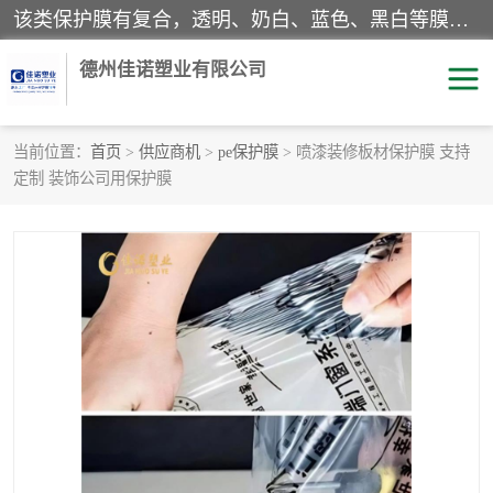
该类保护膜有复合，透明、奶白、蓝色、黑白等膜型。特高粘，高粘，中高粘，中粘，中低粘，低粘等。对于不同的粘力要求有相应的产品相适配。无胶渍残留污染。在较宽的收卷幅度下平整无皱纹，收卷长度大，利于机械化及自动化施工粘贴。为您的产品提供的表面保护解决方案。 产品广泛适用于：铝材、不锈钢、金属、塑料、电子、家电、家具、玻璃、化工材料、装饰材料等。
德州佳诺塑业有限公司
当前位置：
首页
>
供应商机
>
pe保护膜
> 喷漆装修板材保护膜 支持
定制 装饰公司用保护膜
pe保护膜
包装膜
地毯保护膜
家具保护膜
拉伸缠绕膜
透明保护膜
黑白保护膜
乳白保护膜
明蓝保护膜
纯黑保护膜
印字保护膜
彩钢板保护膜