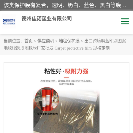
该类保护膜有复合，透明、奶白、蓝色、黑白等膜型。特高粘，高粘，中高粘，中粘，中低粘，低粘等。对于不同的粘力要求有相应的产品相适配。无胶渍残留污染。在较宽的收卷幅度下平整无皱纹，收卷长度大，利于机械化及自动化施工粘贴。为您的产品提供的表面保护解决方案。 产品广泛适用于：铝材、不锈钢、金属、塑料、电子、家电、家具、玻璃、化工材料、装饰材料等。
德州佳诺塑业有限公司
当前位置：
首页
>
供应商机
>
地毯保护膜
> 出口跨境明蓝印刷图案
地毯膜跨境地毯膜厂家批发 Carpet protective film 规格定制
pe保护膜
包装膜
地毯保护膜
家具保护膜
拉伸缠绕膜
透明保护膜
黑白保护膜
乳白保护膜
明蓝保护膜
纯黑保护膜
印字保护膜
彩钢板保护膜