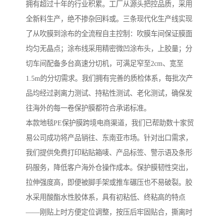
拥有超过十年的行业积累。工厂从源头把控品质，采用
全新料生产，绝不掺杂回料或。三条现代化生产线实现
了从吹膜到涂布的全流程自主控制：吹膜车间保证膜面
均匀无晶点；涂布线采用精密微凹涂布头，上胶量；分
切车间配备多台高速分切机，可满足窄至2cm、宽至
1.5m的分切需求。我们拥有完善的质检体系，每批次产
品均经过剥离力测试、持粘性测试、老化测试，确保发
往海外的每一卷保护膜都符合承诺标准。
本款地毯PE保护膜跨境电商渠道，我们已帮助数十家贸
易公司成功将产品销往、东南亚市场。针对出口需求，
我们提供免费打印粘贴箱唛、产品标签、警示语及条形
码服务，降低客户海外仓操作成本。保护膜韧性突出，
拉伸强度高，即便被脚手架或推车碾压也不易破裂。胶
水采用酸酯水性胶体系，具有初粘低、终粘高的特点
——刚贴上时方便定位调整，按压后牢固贴合，撕离时