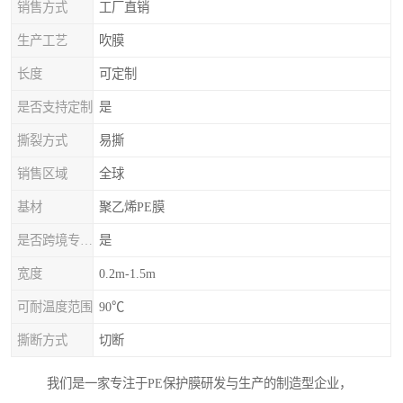
销售方式
工厂直销
生产工艺
吹膜
长度
可定制
是否支持定制
是
撕裂方式
易撕
销售区域
全球
基材
聚乙烯PE膜
是否跨境专供货源
是
宽度
0.2m-1.5m
可耐温度范围
90℃
撕断方式
切断
我们是一家专注于PE保护膜研发与生产的制造型企业，