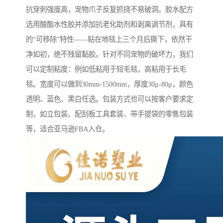
抗穿刺强度高，宠物爪子反复抓挠不易破洞。胶水配方
选用酸酯水性胶并添加抗老化助剂和剥离调节剂，具有
的“可移除”特性——贴在地毯上三个月后撕下，依然干
净如初，绝不残留黏胶。针对不同宠物的破坏力，我们
可以定制粘度：例如低粘用于短毛毯，高粘用于长毛
毯。宽度可以做到30mm-1500mm，厚度30μ-80μ，颜色
透明、蓝色、黑白任选。包装方式也可以按客户要求定
制，如立包装、配刮板工具套装、带手提袋的零售包装
等，适合亚马逊FBA入仓。