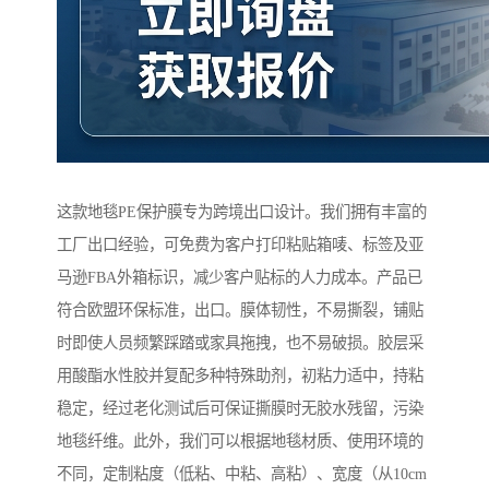
这款地毯PE保护膜专为跨境出口设计。我们拥有丰富的
工厂出口经验，可免费为客户打印粘贴箱唛、标签及亚
马逊FBA外箱标识，减少客户贴标的人力成本。产品已
符合欧盟环保标准，出口。膜体韧性，不易撕裂，铺贴
时即使人员频繁踩踏或家具拖拽，也不易破损。胶层采
用酸酯水性胶并复配多种特殊助剂，初粘力适中，持粘
稳定，经过老化测试后可保证撕膜时无胶水残留，污染
地毯纤维。此外，我们可以根据地毯材质、使用环境的
不同，定制粘度（低粘、中粘、高粘）、宽度（从10cm