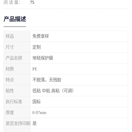
阅 读 量：
75
产品描述
样品
免费拿样
尺寸
定制
产品名称
地毯保护膜
材质
PE
特点
不脱落，无残胶
粘性
低粘 中粘 高粘（可调）
执行标准
国标
厚度
0.07mm
是否支持印刷
是