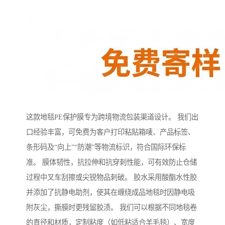
这款地毯PE保护膜专为跨境物流包装渠道设计。 我们出
口经验丰富，可免费为客户打印粘贴箱唛、产品标签、
条形码及“向上”“防潮”等物流标识，符合国际环保标
准。 膜体韧性，抗拉伸和抗穿刺性能，可有效防止仓储
过程中叉车刮擦或尖锐物品刺破。 胶水采用酸酯水性胶
并添加了抗静电助剂，使其在缠绕成品地毯时因静电吸
附灰尘，撕膜时更残留胶渍。 我们可以根据不同地毯卷
的直径和材质，定制粘度（如低粘适合羊毛毯）、宽度