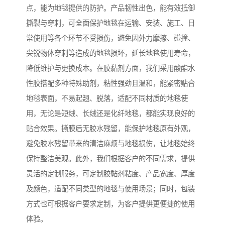
点，能为地毯提供的防护。产品韧性出色，能有效抵御
撕裂与穿刺，可全面保护地毯在运输、安装、施工、日
常使用等各个环节不受损伤，避免因外力摩擦、碰撞、
尖锐物体穿刺等造成的地毯损坏，延长地毯使用寿命，
降低维护与更换成本。在胶黏剂方面，我们采用酸酯水
性胶搭配多种特殊助剂，粘性强劲且温和，能紧密贴合
地毯表面，不易起翘、脱落，适配不同材质的地毯使
用，无论是短绒、长绒还是化纤地毯，都能实现良好的
贴合效果。撕膜后无胶水残留，能保护地毯原有外观，
避免胶水残留带来的清洁麻烦与地毯损伤，让地毯始终
保持整洁美观。此外，我们根据客户的不同需求，提供
灵活的定制服务，可定制胶黏剂粘度、产品宽度、厚度
及颜色，适配不同类型的地毯与使用场景；同时，包装
方式也可根据客户要求定制，为客户提供更便捷的使用
体验。