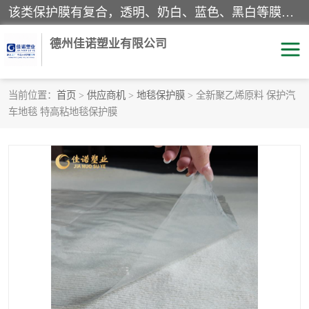
该类保护膜有复合，透明、奶白、蓝色、黑白等膜型。特高粘，高粘，中高粘，中粘，中低粘，低粘等。对于不同的粘力要求有相应的产品相适配。无胶渍残留污染。在较宽的收卷幅度下平整无皱纹，收卷长度大，利于机械化及自动化施工粘贴。为您的产品提供的表面保护解决方案。 产品广泛适用于：铝材、不锈钢、金属、塑料、电子、家电、家具、玻璃、化工材料、装饰材料等。
德州佳诺塑业有限公司
当前位置：
首页
>
供应商机
>
地毯保护膜
> 全新聚乙烯原料 保护汽
车地毯 特高粘地毯保护膜
pe保护膜
包装膜
地毯保护膜
家具保护膜
拉伸缠绕膜
透明保护膜
黑白保护膜
乳白保护膜
明蓝保护膜
纯黑保护膜
印字保护膜
彩钢板保护膜