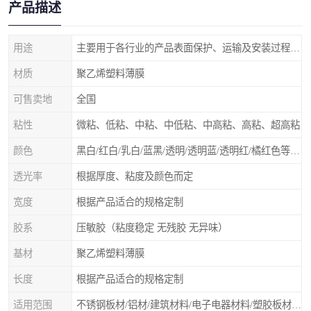
产品描述
用途
主要用于各行业的产品表面保护、运输及安装过程中防止物体表面刮花及尘土
材质
聚乙烯塑料薄膜
可售卖地
全国
粘性
微粘、低粘、中粘、中低粘、中高粘、高粘、超高粘
颜色
黑白/红白/乳白/蓝黑/透明/透明蓝/透明红/橘红色等 随意选择
透光率
根据厚度、粘度及颜色而定
宽度
根据产品适合的规格定制
胶系
压敏胶（粘度稳定 无残胶 无异味）
基材
聚乙烯塑料薄膜
长度
根据产品适合的规格定制
适用范围
不锈钢板材/铝材/建筑材料/电子电器材料/塑胶板材/门类石类/无尘车间除尘保护膜、除尘滚筒等净化材料