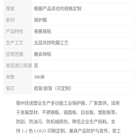
厚度
根据产品适合的规格定制
系列
保护膜
产品特性
易撕易粘
生产工艺
五层共挤吹膜工艺
应用范围
展会地毯
是否进口货源
否
米数
300米
管芯
纸管/胶管（可定制）
德州佳诺塑业生产多功能工业保护膜，厂家直供，适用
于金属型材、不锈钢板、镜面板、拉丝板、塑胶板等，
防刮、防油污、防机械损伤，降低企业生产损耗。支
持 1-2 色 LOGO 印刷定制，兼具产品防护与宣传，是工