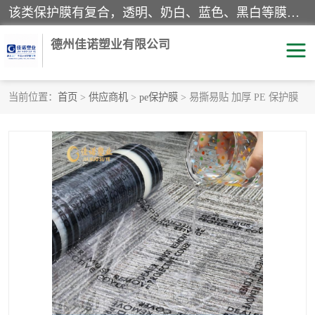
该类保护膜有复合，透明、奶白、蓝色、黑白等膜型。特高粘，高粘，中高粘，中粘，中低粘，低粘等。对于不同的粘力要求有相应的产品相适配。无胶渍残留污染。在较宽的收卷幅度下平整无皱纹，收卷长度大，利于机械化及自动化施工粘贴。为您的产品提供的表面保护解决方案。 产品广泛适用于：铝材、不锈钢、金属、塑料、电子、家电、家具、玻璃、化工材料、装饰材料等。
德州佳诺塑业有限公司
当前位置：
首页
>
供应商机
>
pe保护膜
> 易撕易贴 加厚 PE 保护膜
pe保护膜
包装膜
地毯保护膜
家具保护膜
拉伸缠绕膜
透明保护膜
黑白保护膜
乳白保护膜
明蓝保护膜
纯黑保护膜
印字保护膜
彩钢板保护膜