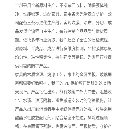
全部采用全新原料生产，不掺杂回收料，确保膜体纯
净、性能稳定，适配家具、家电各类光滑表面防护。公
司配备三条标准化生产线，实现吹膜、涂布、分切、成
品发货全流程自主生产，有效控制产品品质与供货周
期。依托多年行业沉淀，我们建立了全面的质检流程，
对原料、半成品、成品进行多维度检测，严控膜体厚度
均匀性、粘性稳定性、拉伸强度等指标，为家居行业提
供可靠的防护产品。
家具的木质纹理、烤漆工艺，家电的金属面板、玻璃屏
幕都需要细致呵护，我们的 PE 保护膜正是针对这类场
景设计。产品韧性出众，能有效缓冲外力冲击，阻挡灰
尘、水渍、油污附着，避免搬运安装时的刮擦损伤，让
产品从出厂到消费者手中始终保持完好外观。胶层采用
酸酯水性胶复配助剂，贴合紧密不翘边，撕除过程顺
畅，在表面留下残胶，也腐蚀漆面、面板材质，守护产