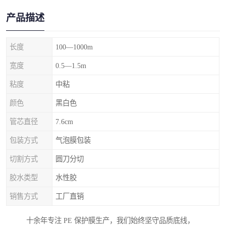
产品描述
长度
100—1000m
宽度
0.5—1.5m
粘度
中粘
颜色
黑白色
管芯直径
7.6cm
包装方式
气泡膜包装
切割方式
圆刀分切
胶水类型
水性胶
销售方式
工厂直销
十余年专注 PE 保护膜生产，我们始终坚守品质底线，