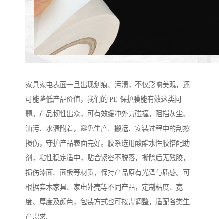
家具家电表面一旦出现划痕、污渍，不仅影响美观，还
可能降低产品价值，我们的 PE 保护膜能有效这类问
题。产品韧性出众，可有效缓冲外力碰撞，阻挡灰尘、
油污、水渍附着，避免生产、搬运、安装过程中的刮擦
损伤，守护产品表面完好。胶系选用酸酯水性胶搭配助
剂，粘性稳定适中，贴合紧密不脱落，撕除后无残胶，
损伤漆面、面板等材质，保持产品原有光泽与质感。可
根据实木家具、家电外壳等不同产品，定制粘度、宽
度、厚度及颜色，包装方式也可按需调整，适配各类生
产需求。