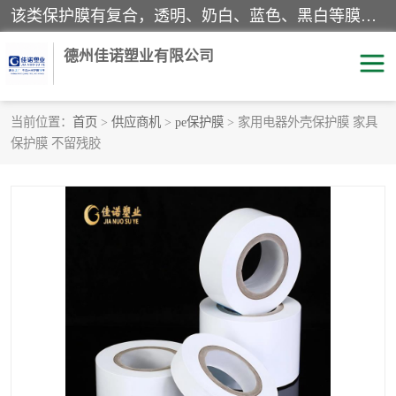
该类保护膜有复合，透明、奶白、蓝色、黑白等膜型。特高粘，高粘，中高粘，中粘，中低粘，低粘等。对于不同的粘力要求有相应的产品相适配。无胶渍残留污染。在较宽的收卷幅度下平整无皱纹，收卷长度大，利于机械化及自动化施工粘贴。为您的产品提供的表面保护解决方案。 产品广泛适用于：铝材、不锈钢、金属、塑料、电子、家电、家具、玻璃、化工材料、装饰材料等。
德州佳诺塑业有限公司
当前位置：
首页
>
供应商机
>
pe保护膜
> 家用电器外壳保护膜 家具
保护膜 不留残胶
pe保护膜
包装膜
地毯保护膜
家具保护膜
拉伸缠绕膜
透明保护膜
黑白保护膜
乳白保护膜
明蓝保护膜
纯黑保护膜
印字保护膜
彩钢板保护膜