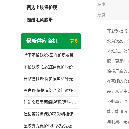
粘度
两边上胶保护膜
厚度
窗缝阻风胶带
在彩钢板的
最新供应商机
沦为次品，
更多
术难关。公
撕下不留残胶-室内御寒胶带
膜，更是在
不留残胶 石家庄pe保护膜价格 塑料薄膜
涂板厂商的
自粘易撕PE保护膜塑料外壳导光板亚克力板膜操作方便
在密闭的仓
黑白PE保护膜铝合金门窗多种颜色支持定制生产
品，从诞生
不刺鼻，通
佳诺金属表面保护膜铝型材保护膜不留残胶铝合金窗框保护胶带
能，能迅速
佳诺镀锌板保护膜 彩钢板保护pe保护膜
易剥离、无
塑胶外壳保护膜厂家导光板保护膜 铝单板保护膜胶带易撕不留胶