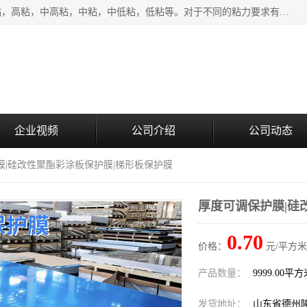
该类保护膜有复合，透明、奶白、蓝色、黑白等膜型。特高粘，高粘，中高粘，中粘，中低粘，低粘等。对于不同的粘力要求有相应的产品相适配。无胶渍残留污染。在较宽的收卷幅度下平整无皱纹，收卷长度大，利于机械化及自动化施工粘贴。为您的产品提供的表面保护解决方案。 产品广泛适用于：铝材、不锈钢、金属、塑料、电子、家电、家具、玻璃、化工材料、装饰材料等。
企业视频
公司介绍
公司动态
膜|硅改性聚酯彩涂板保护膜|梯形板保护膜
厚度可调保护膜|硅
0.70
价格：
元/平方米
产品数量：
9999.00平
发货地址：
山东省德州