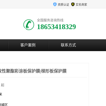
资质认证
实名商家
全国服务咨询热线:
18653418329
客户案例
联系方式
改性聚酯彩涂板保护膜|梯形板保护膜
 起
方米
陵城区