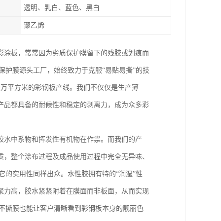
透明、乳白、蓝色、黑白
聚乙烯
彩涂板，常常因为劣质保护膜留下的残胶或划痕而
保护膜源头工厂，始终致力于克服“易贴易撕”的技
十万平方米的彩钢板产线。我们不仅仅是生产薄
产品都具备的耐候性和稳定的剥离力，成为众多彩
胶水中系物和挥发性有机物在作祟。而我们的产
质，整个涂布过程及成品使用过程中完全无异味、
，它的实用性同样出众。水性胶拥有特的“润湿”性
聚力高，胶水紧紧附着在膜面而非板面，从而实现
便不撕膜也能让客户清晰看到彩钢板本身的靓丽色