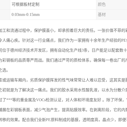
可根据板材定制
颜色
0.03mm-0.15mm
基材
加工和流通过程中，保护膜虽小，却承担着巨大的责任。一张价值不菲的
令人痛心疾。针对这一行业痛点，我们作为一家拥有十余年生产经验的PE
司位于德州经济技术开发区，拥有自动化生产线3条，日产能足以配套数
为彩钢板的品质尊严而战。我们通过严苛的质检体系，确保每一卷出厂的
之选。
库或运输车厢内，劣质保护膜挥发的性气味常常让人难以忍受，这其实是
之初就是为了解决这一痛点。我们的胶水采用水性酸乳液，以水为分散介
过了***等的重金属及VOCs检测认证，对人体和环境度友好 。除了环保
铺展在彩钢板表面，减少气泡产生，提高贴膜效率。在剥离阶段，它的内
转移的效果。配合我们全新PE原料制成的基膜，透明度高，晶点少，即