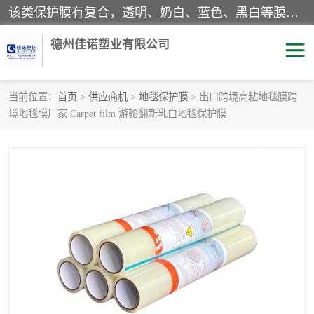
该类保护膜有复合，透明、奶白、蓝色、黑白等膜型。特高粘，高粘，中高粘，中粘，中低粘，低粘等。对于不同的粘力要求有相应的产品相适配。无胶渍残留污染。在较宽的收卷幅度下平整无皱纹，收卷长度大，利于机械化及自动化施工粘贴。为您的产品提供的表面保护解决方案。 产品广泛适用于：铝材、不锈钢、金属、塑料、电子、家电、家具、玻璃、化工材料、装饰材料等。
德州佳诺塑业有限公司
当前位置：
首页
>
供应商机
>
地毯保护膜
> 出口跨境高粘地毯膜跨
境地毯膜厂家 Carpet film 游轮翻新乳白地毯保护膜
pe保护膜
包装膜
地毯保护膜
家具保护膜
拉伸缠绕膜
透明保护膜
黑白保护膜
乳白保护膜
明蓝保护膜
纯黑保护膜
印字保护膜
彩钢板保护膜