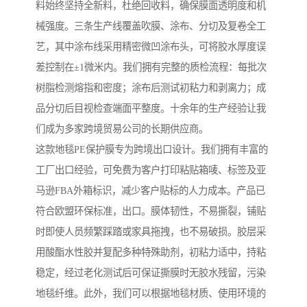
料始终坚持全新料，杜绝回收料，确保膜面透明度和机
械强度。三条生产线覆盖吹膜、涂布、分切及复卷全工
艺，其中涂布线采用精密微凹涂布头，可将胶水厚度误
差控制在±1微米内。我们拥有完整的质检流程：每批次
树脂检测熔指和密度；涂布后测试初粘力和剥离力；成
品分切后目视检查端面平整度。十余年的生产经验让我
们成为多家跨境贸易公司的长期供应商。
这款地毯PE保护膜专为跨境出口设计。我们拥有丰富的
工厂出口经验，可免费为客户打印粘贴箱唛、标签及亚
马逊FBA外箱标识，减少客户贴标的人力成本。产品已
符合欧盟环保标准，出口。膜体韧性，不易撕裂，铺贴
时即使人员频繁踩踏或家具拖拽，也不易破损。胶层采
用酸酯水性胶并复配多种特殊助剂，初粘力适中，持粘
稳定，经过老化测试后可保证撕膜时无胶水残留，污染
地毯纤维。此外，我们可以根据地毯材质、使用环境的