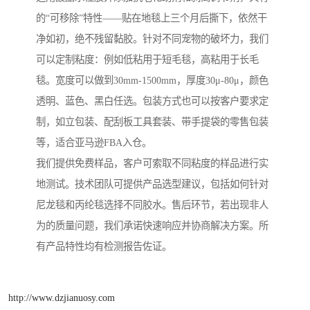
的“可移除”特性——贴在地毯上三个月后撕下，依然干
净如初，绝不残留黏胶。针对不同宠物的破坏力，我们
可以定制粘度：例如低粘用于短毛毯，高粘用于长毛
毯。宽度可以做到30mm-1500mm，厚度30μ-80μ，颜色
透明、蓝色、黑白任选。包装方式也可以按客户要求定
制，如立包装、配刮板工具套装、带手提袋的零售包装
等，适合亚马逊FBA入仓。
我们提供免费样品，客户可索取不同粘度的样品进行实
地测试。技术团队可提供产品选型建议，包括如何针对
尼龙毯和丙纶毯选择不同胶水。售后环节，若出现非人
为的质量问题，我们承诺快速响应并协商解决方案。所
有产品特性均有检测报告佐证。
http://www.dzjianuosy.com