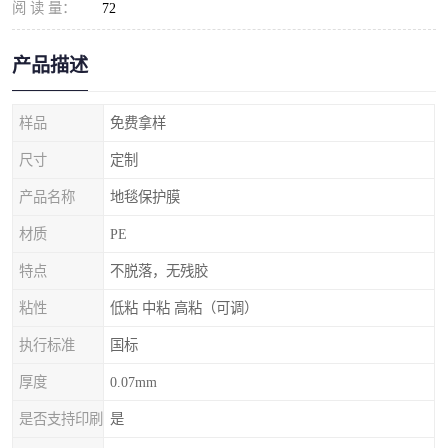
阅 读 量：
72
产品描述
样品
免费拿样
尺寸
定制
产品名称
地毯保护膜
材质
PE
特点
不脱落，无残胶
粘性
低粘 中粘 高粘（可调）
执行标准
国标
厚度
0.07mm
是否支持印刷
是