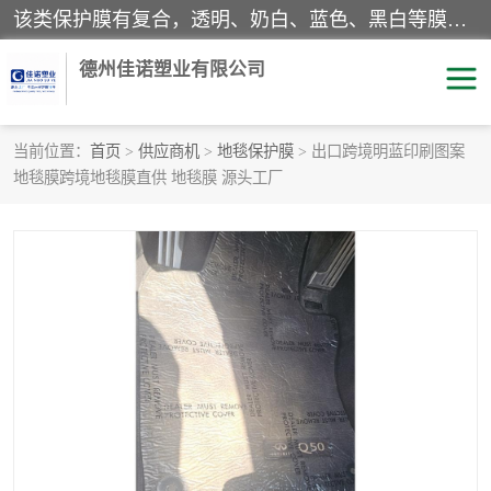
该类保护膜有复合，透明、奶白、蓝色、黑白等膜型。特高粘，高粘，中高粘，中粘，中低粘，低粘等。对于不同的粘力要求有相应的产品相适配。无胶渍残留污染。在较宽的收卷幅度下平整无皱纹，收卷长度大，利于机械化及自动化施工粘贴。为您的产品提供的表面保护解决方案。 产品广泛适用于：铝材、不锈钢、金属、塑料、电子、家电、家具、玻璃、化工材料、装饰材料等。
德州佳诺塑业有限公司
当前位置：
首页
>
供应商机
>
地毯保护膜
> 出口跨境明蓝印刷图案
地毯膜跨境地毯膜直供 地毯膜 源头工厂
pe保护膜
包装膜
地毯保护膜
家具保护膜
拉伸缠绕膜
透明保护膜
黑白保护膜
乳白保护膜
明蓝保护膜
纯黑保护膜
印字保护膜
彩钢板保护膜