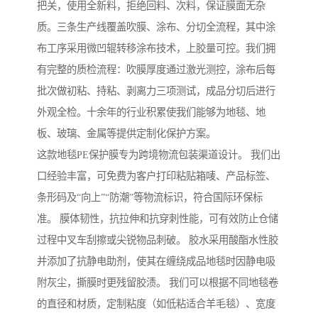
把关，使用全新料，拒绝回料、次料，保证膜面无杂
质。三条生产线覆盖吹膜、涂布、分切全流程，其中涂
布工序采用微凹辊转移涂布技术，上胶量可控。我们拥
有完整的质检流程：吹膜厚度通过激光测控，涂布后每
批次做初粘、持粘、剥离力三项测试，成品分切后进行
外观全检。十余年的行业积累使我们能够为地毯、地
板、玻璃、金属等提供定制化保护方案。
这款地毯PE保护膜专为跨境物流包装渠道设计。 我们出
口经验丰富，可免费为客户打印粘贴箱唛、产品标签、
条形码及“向上”“防潮”等物流标识，符合国际环保标
准。 膜体韧性，抗拉伸和抗穿刺性能，可有效防止仓储
过程中叉车刮擦或尖锐物品刺破。 胶水采用酸酯水性胶
并添加了抗静电助剂，使其在缠绕成品地毯时因静电吸
附灰尘，撕膜时更残留胶渍。 我们可以根据不同地毯卷
的直径和材质，定制粘度（如低粘适合羊毛毯）、宽度