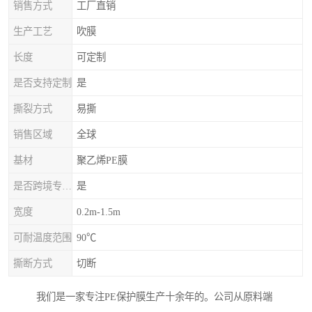
销售方式
工厂直销
生产工艺
吹膜
长度
可定制
是否支持定制
是
撕裂方式
易撕
销售区域
全球
基材
聚乙烯PE膜
是否跨境专供货源
是
宽度
0.2m-1.5m
可耐温度范围
90℃
撕断方式
切断
我们是一家专注PE保护膜生产十余年的。公司从原料端