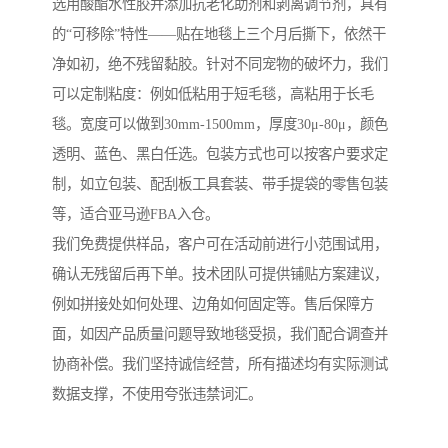
选用酸酯水性胶并添加抗老化助剂和剥离调节剂，具有
的“可移除”特性——贴在地毯上三个月后撕下，依然干
净如初，绝不残留黏胶。针对不同宠物的破坏力，我们
可以定制粘度：例如低粘用于短毛毯，高粘用于长毛
毯。宽度可以做到30mm-1500mm，厚度30μ-80μ，颜色
透明、蓝色、黑白任选。包装方式也可以按客户要求定
制，如立包装、配刮板工具套装、带手提袋的零售包装
等，适合亚马逊FBA入仓。
我们免费提供样品，客户可在活动前进行小范围试用，
确认无残留后再下单。技术团队可提供铺贴方案建议，
例如拼接处如何处理、边角如何固定等。售后保障方
面，如因产品质量问题导致地毯受损，我们配合调查并
协商补偿。我们坚持诚信经营，所有描述均有实际测试
数据支撑，不使用夸张违禁词汇。