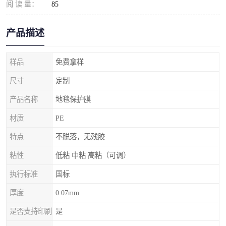
阅 读 量：
85
产品描述
样品
免费拿样
尺寸
定制
产品名称
地毯保护膜
材质
PE
特点
不脱落，无残胶
粘性
低粘 中粘 高粘（可调）
执行标准
国标
厚度
0.07mm
是否支持印刷
是