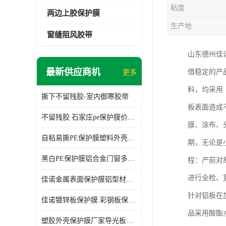
粘度
两边上胶保护膜
生产地
窗缝阻风胶带
山东德州佳
最新供应商机
借稳定的产
更多
料，均采用
撕下不留残胶-室内御寒胶带
板表面造成
不留残胶 石家庄pe保护膜价格 塑料薄膜
膜、涂布、
自粘易撕PE保护膜塑料外壳导光板亚克力板膜操作方便
期，无论是
黑白PE保护膜铝合金门窗多种颜色支持定制生产
程：产前对
进行全检、
佳诺金属表面保护膜铝型材保护膜不留残胶铝合金窗框保护胶带
针对铝板在
佳诺镀锌板保护膜 彩钢板保护pe保护膜
品采用酸酯
塑胶外壳保护膜厂家导光板保护膜 铝单板保护膜胶带易撕不留胶