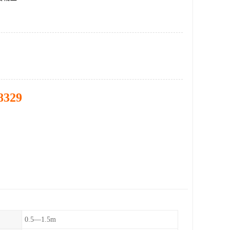
8329
0.5—1.5m