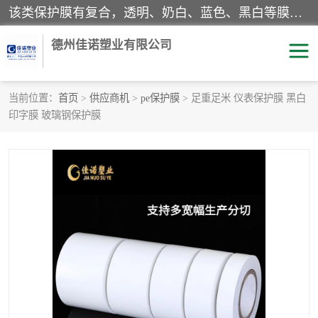
该类保护膜有复合，透明、奶白、蓝色、黑白等膜型。特高粘，高粘，中高粘，中粘，中低粘，低粘等。对于不同的粘力要求有相应的产品相适配。无胶渍残留污染。在较宽的收卷幅度下平整无皱纹，收卷长度大，利于机械化及自动化施工粘贴。为您的产品提供的表面保护解决方案。 产品广泛适用于：铝材、不锈钢、金属、塑料、电子、家电、家具、玻璃、化工材料、装饰材料等。
德州佳诺塑业有限公司
当前位置：
首页
>
供应商机
>
pe保护膜
> 足重足米 仪表保护膜 黑白
印字膜 玻璃钢保护膜
pe保护膜
包装膜
地毯保护膜
家具保护膜
拉伸缠绕膜
透明保护膜
黑白保护膜
乳白保护膜
明蓝保护膜
纯黑保护膜
印字保护膜
彩钢板保护膜