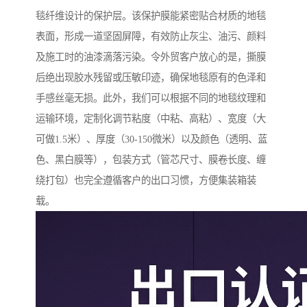
毯纤维设计的保护层。该保护膜能紧密贴合材质的地毯
表面，形成一道坚固屏障，有效防止灰尘、油污、颜料
及施工时的油漆滴落污染。令外贸客户放心的是，撕膜
后绝出现胶水残留或压敏印迹，确保地毯原有的色泽和
手感丝毫无损。此外，我们可以根据不同的地毯纹理和
运输环境，定制化调节粘度（中粘、高粘）、宽度（大
可做1.5米）、厚度（30-150微米）以及颜色（透明、蓝
色、黑白膜等），包装方式（管芯尺寸、膜卷长度、缠
绕打包）也完全遵循客户的出口习惯，方便集装箱装
载。