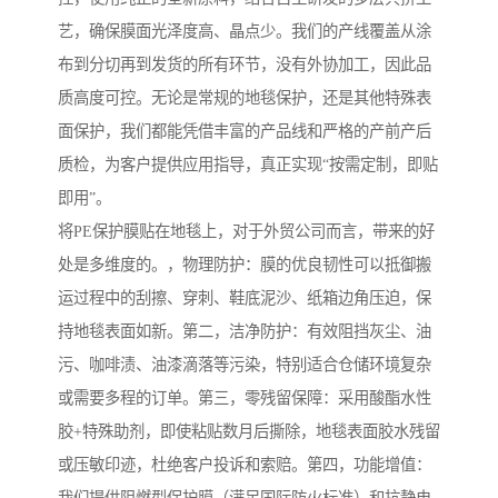
艺，确保膜面光泽度高、晶点少。我们的产线覆盖从涂
布到分切再到发货的所有环节，没有外协加工，因此品
质高度可控。无论是常规的地毯保护，还是其他特殊表
面保护，我们都能凭借丰富的产品线和严格的产前产后
质检，为客户提供应用指导，真正实现“按需定制，即贴
即用”。
将PE保护膜贴在地毯上，对于外贸公司而言，带来的好
处是多维度的。，物理防护：膜的优良韧性可以抵御搬
运过程中的刮擦、穿刺、鞋底泥沙、纸箱边角压迫，保
持地毯表面如新。第二，洁净防护：有效阻挡灰尘、油
污、咖啡渍、油漆滴落等污染，特别适合仓储环境复杂
或需要多程的订单。第三，零残留保障：采用酸酯水性
胶+特殊助剂，即使粘贴数月后撕除，地毯表面胶水残留
或压敏印迹，杜绝客户投诉和索赔。第四，功能增值：