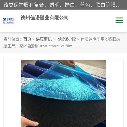
该类保护膜有复合，透明、奶白、蓝色、黑白等膜型。特高粘，高粘，中高粘，中粘，中低粘，低粘等。对于不同的粘力要求有相应的产品相适配。无胶渍残留污染。在较宽的收卷幅度下平整无皱纹，收卷长度大，利于机械化及自动化施工粘贴。为您的产品提供的表面保护解决方案。 产品广泛适用于：铝材、不锈钢、金属、塑料、电子、家电、家具、玻璃、化工材料、装饰材料等。
德州佳诺塑业有限公司
当前位置：
首页
>
供应商机
>
地毯保护膜
> 跨境透明印字地毯膜pe
膜生产厂家|不起翘|Carpet protective film
pe保护膜
包装膜
地毯保护膜
家具保护膜
拉伸缠绕膜
透明保护膜
黑白保护膜
乳白保护膜
明蓝保护膜
纯黑保护膜
印字保护膜
彩钢板保护膜