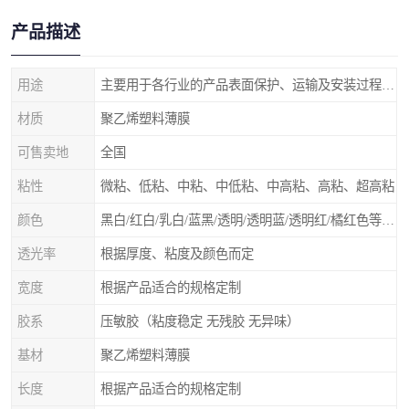
产品描述
用途
主要用于各行业的产品表面保护、运输及安装过程中防止物体表面刮花及尘土
材质
聚乙烯塑料薄膜
可售卖地
全国
粘性
微粘、低粘、中粘、中低粘、中高粘、高粘、超高粘
颜色
黑白/红白/乳白/蓝黑/透明/透明蓝/透明红/橘红色等 随意选择
透光率
根据厚度、粘度及颜色而定
宽度
根据产品适合的规格定制
胶系
压敏胶（粘度稳定 无残胶 无异味）
基材
聚乙烯塑料薄膜
长度
根据产品适合的规格定制