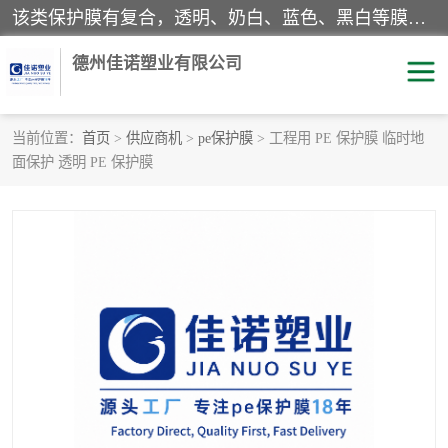
该类保护膜有复合，透明、奶白、蓝色、黑白等膜型。特高粘，高粘，中高粘，中粘，中低粘，低粘等。对于不同的粘力要求有相应的产品相适配。无胶渍残留污染。在较宽的收卷幅度下平整无皱纹，收卷长度大，利于机械化及自动化施工粘贴。为您的产品提供的表面保护解决方案。 产品广泛适用于：铝材、不锈钢、金属、塑料、电子、家电、家具、玻璃、化工材料、装饰材料等。
德州佳诺塑业有限公司
当前位置：
首页
>
供应商机
>
pe保护膜
> 工程用 PE 保护膜 临时地
面保护 透明 PE 保护膜
pe保护膜
包装膜
地毯保护膜
家具保护膜
拉伸缠绕膜
透明保护膜
黑白保护膜
乳白保护膜
明蓝保护膜
纯黑保护膜
印字保护膜
彩钢板保护膜