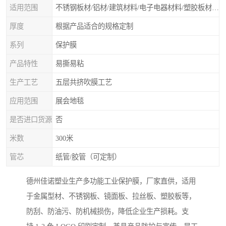
适用范围
不锈钢板材/铝材/建筑材料/电子电器材料/塑胶板材/门类石类/无尘车间除尘保护膜、除尘滚筒等净化材料
厚度
根据产品适合的规格定制
系列
保护膜
产品特性
易撕易粘
生产工艺
五层共挤吹膜工艺
应用范围
展会地毯
是否进口货源
否
米数
300米
管芯
纸管/胶管（可定制）
德州佳诺塑业生产多功能工业保护膜，厂家直供，适用
于金属型材、不锈钢板、镜面板、拉丝板、塑胶板等，
防刮、防油污、防机械损伤，降低企业生产损耗。支