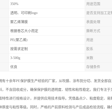
350%
用途范围
透明、可印刷logo
是否支持加工定
聚乙烯薄膜
表面处理
根据卷芯大小而定
撕断方式
PE(聚乙烯)
用途
按需求定制
胶系
3-500g
米数
优良
存储条件
拥有十余年PE保护膜生产经验的厂家，从吹膜、涂布到分切、发货全部
料，不含回收成分，确保保护膜的透明度、韧性和粘性稳定。我们专注于
面特性进行规格设计，并提供应用技术指导。凭借晶点少、粘度稳定、易
种厚度与粘性等级。同时，严格的产前原料检测与产后成品检验流程，确