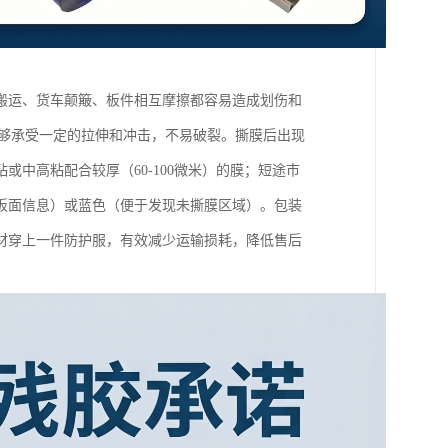
搬运、货车颠簸、板件相互摩擦都容易造成划伤和
能够承受一定的拉伸和冲击，不易破裂。撕膜后出现
中高粘配合较厚（60-100微米）的膜；短途市
板面信息）或蓝色（便于发现未撕膜区域）。包装
材穿上一件防护服，有效减少运输损耗，降低售后