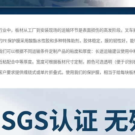
行业中，板材从工厂到安装现场的运输环节是表面损伤的高发阶段。叉车
的PE保护膜采用酸酯水性胶和多种特殊助剂，胶体稳定，膜的韧性好，
我们可以根据不同运输条件定制产品的粘度和厚度：长途运输建议使用中粘或
低粘配合中等厚度。宽度可根据板材尺寸定制，颜色可选透明（便于识别
客户要求提供缠绕式或单片折叠式。使用我们的保护膜，相当于给每块板