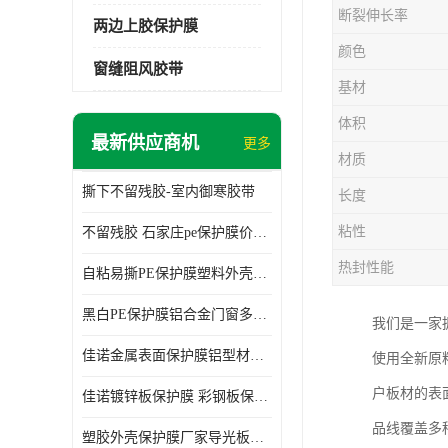
断裂伸长率
两边上胶保护膜
颜色
窗缝阻风胶带
基材
体积
最新供应商机
更多
材质
撕下不留残胶-室内御寒胶带
长度
粘性
不留残胶 石家庄pe保护膜价格 塑料薄膜
热封性能
自粘易撕PE保护膜塑料外壳导光板亚克力板膜操作方便
黑白PE保护膜铝合金门窗多种颜色支持定制生产
我们是一家
佳诺金属表面保护膜铝型材保护膜不留残胶铝合金窗框保护胶带
使用全新原
户板材的表
佳诺镀锌板保护膜 彩钢板保护pe保护膜
品线覆盖多
塑胶外壳保护膜厂家导光板保护膜 铝单板保护膜胶带易撕不留胶