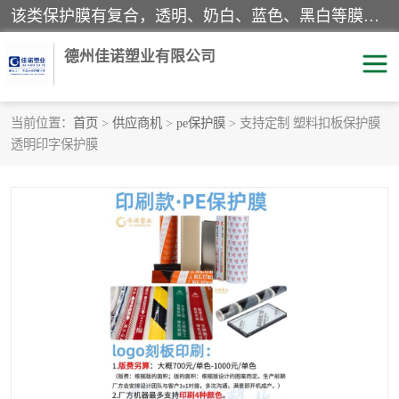
该类保护膜有复合，透明、奶白、蓝色、黑白等膜型。特高粘，高粘，中高粘，中粘，中低粘，低粘等。对于不同的粘力要求有相应的产品相适配。无胶渍残留污染。在较宽的收卷幅度下平整无皱纹，收卷长度大，利于机械化及自动化施工粘贴。为您的产品提供的表面保护解决方案。 产品广泛适用于：铝材、不锈钢、金属、塑料、电子、家电、家具、玻璃、化工材料、装饰材料等。
德州佳诺塑业有限公司
当前位置：
首页
>
供应商机
>
pe保护膜
> 支持定制 塑料扣板保护膜
透明印字保护膜
pe保护膜
包装膜
地毯保护膜
家具保护膜
拉伸缠绕膜
透明保护膜
黑白保护膜
乳白保护膜
明蓝保护膜
纯黑保护膜
印字保护膜
彩钢板保护膜