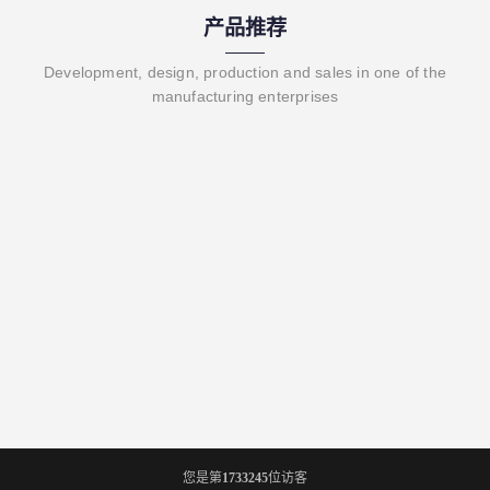
产品推荐
Development, design, production and sales in one of the
manufacturing enterprises
您是第
1733245
位访客