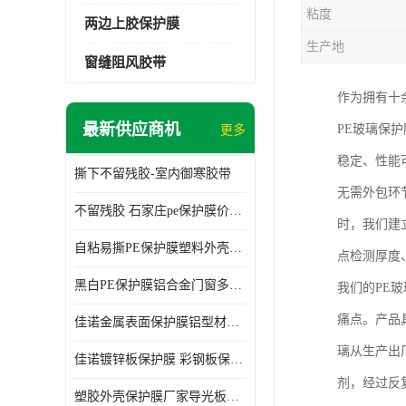
粘度
两边上胶保护膜
生产地
窗缝阻风胶带
作为拥有十
最新供应商机
PE玻璃保
更多
稳定、性能
撕下不留残胶-室内御寒胶带
无需外包环
不留残胶 石家庄pe保护膜价格 塑料薄膜
时，我们建
自粘易撕PE保护膜塑料外壳导光板亚克力板膜操作方便
点检测厚度
黑白PE保护膜铝合金门窗多种颜色支持定制生产
我们的PE
痛点。产品
佳诺金属表面保护膜铝型材保护膜不留残胶铝合金窗框保护胶带
璃从生产出
佳诺镀锌板保护膜 彩钢板保护pe保护膜
剂，经过反
塑胶外壳保护膜厂家导光板保护膜 铝单板保护膜胶带易撕不留胶