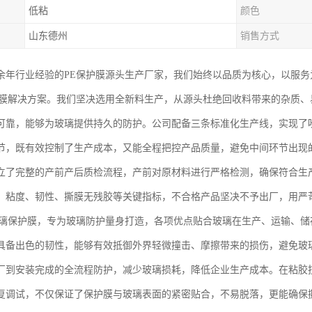
低粘
颜色
山东德州
销售方式
余年行业经验的PE保护膜源头生产厂家，我们始终以品质为核心，以服
护膜解决方案。我们坚决选用全新料生产，从源头杜绝回收料带来的杂质
可靠，能够为玻璃提供持久的防护。公司配备三条标准化生产线，实现了
节，既有效控制了生产成本，又能全程把控产品质量，避免中间环节出现
立了完整的产前产后质检流程，产前对原材料进行严格检测，确保符合生
、粘度、韧性、撕膜无残胶等关键指标，不合格产品坚决不予出厂，用严
玻璃保护膜，专为玻璃防护量身打造，各项优点贴合玻璃在生产、运输、
具备出色的韧性，能够有效抵御外界轻微撞击、摩擦带来的损伤，避免玻
厂到安装完成的全流程防护，减少玻璃损耗，降低企业生产成本。在粘胶
复调试，不仅保证了保护膜与玻璃表面的紧密贴合，不易脱落，更能确保