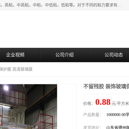
该类保护膜有复合，透明、奶白、蓝色、黑白等膜型。特高粘，高粘，中高粘，中粘，中低粘，低粘等。对于不同的粘力要求有相应的产品相适配。无胶渍残留污染。在较宽的收卷幅度下平整无皱纹，收卷长度大，利于机械化及自动化施工粘贴。为您的产品提供的表面保护解决方案。 产品广泛适用于：铝材、不锈钢、金属、塑料、电子、家电、家具、玻璃、化工材料、装饰材料等。
企业视频
公司介绍
公司动态
璃保护膜 高清玻璃膜
不留残胶 装饰玻璃
0.88
价格：
元/平方米
产品数量：
1000000.0
发货地址：
山东省德州