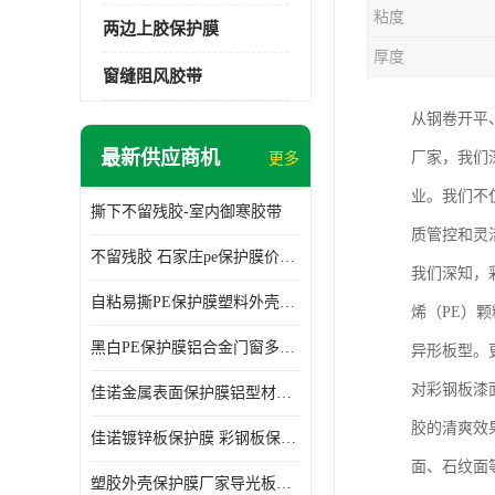
粘度
两边上胶保护膜
厚度
窗缝阻风胶带
从钢卷开平
最新供应商机
厂家，我们
更多
业。我们不
撕下不留残胶-室内御寒胶带
质管控和灵
不留残胶 石家庄pe保护膜价格 塑料薄膜
我们深知，
自粘易撕PE保护膜塑料外壳导光板亚克力板膜操作方便
烯（PE）
黑白PE保护膜铝合金门窗多种颜色支持定制生产
异形板型。
对彩钢板漆
佳诺金属表面保护膜铝型材保护膜不留残胶铝合金窗框保护胶带
胶的清爽效
佳诺镀锌板保护膜 彩钢板保护pe保护膜
面、石纹面
塑胶外壳保护膜厂家导光板保护膜 铝单板保护膜胶带易撕不留胶