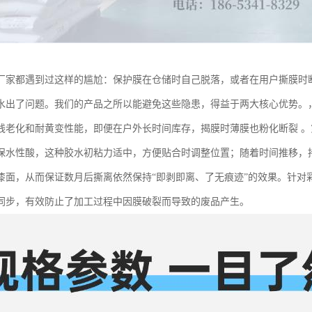
厂家都遇到过这样的尴尬：保护膜在仓储时自己脱落，或者在用户撕膜时
水出了问题。我们的产品之所以能避免这些隐患，得益于两大核心优势。
线老化和耐黄变性能，即便在户外长时间库存，揭膜时薄膜也粉化断裂 
保水性酸，这种胶水初粘力适中，方便贴合时调整位置；随着时间推移，
漆面，从而保证数月后撕离依然保持“即剥即离、了无痕迹”的效果。针对
同步，有效防止了加工过程中因膜破裂而导致的废品产生。