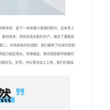
断断续续、留下一块块难以清理的胶印。这本质上
，基材纯净：坚持采用全新料生产，保证了薄膜具
。第二，水性胶粘剂的调配：我们摒弃了的溶剂型胶
持粘力稳定增长，但增幅低，像劣质胶那样随着时
彩钢压瓦、折弯、冲孔等深加工工序，我们的膜延