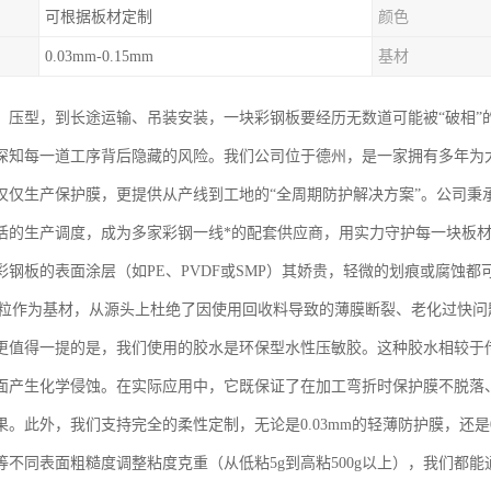
可根据板材定制
颜色
0.03mm-0.15mm
基材
、压型，到长途运输、吊装安装，一块彩钢板要经历无数道可能被“破相”
深知每一道工序背后隐藏的风险。我们公司位于德州，是一家拥有多年为
仅仅生产保护膜，更提供从产线到工地的“全周期防护解决方案”。公司秉
活的生产调度，成为多家彩钢一线*的配套供应商，用实力守护每一块板
彩钢板的表面涂层（如PE、PVDF或SMP）其娇贵，轻微的划痕或腐蚀
颗粒作为基材，从源头上杜绝了因使用回收料导致的薄膜断裂、老化过快
更值得一提的是，我们使用的胶水是环保型水性压敏胶。这种胶水相较于
面产生化学侵蚀。在实际应用中，它既保证了在加工弯折时保护膜不脱落
果。此外，我们支持完全的柔性定制，无论是0.03mm的轻薄防护膜，还是
等不同表面粗糙度调整粘度克重（从低粘5g到高粘500g以上），我们都能