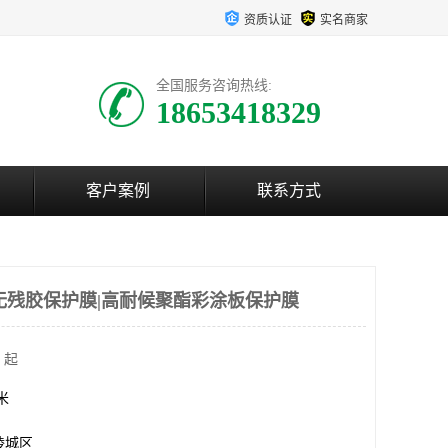
资质认证
实名商家
全国服务咨询热线:
18653418329
客户案例
联系方式
无残胶保护膜|高耐候聚酯彩涂板保护膜
 起
方米
陵城区