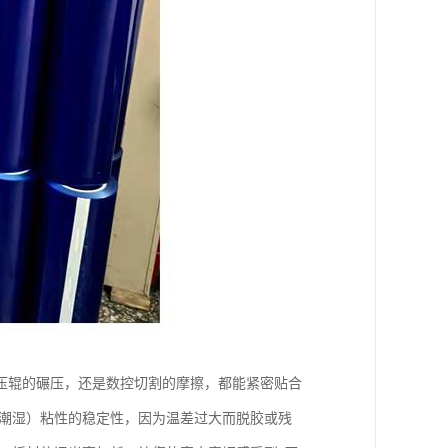
压辊的碾压，还是数控切割的摩擦，都能紧密贴合
方潮湿）粘性的稳定性，因为温差过大而脱胶或残