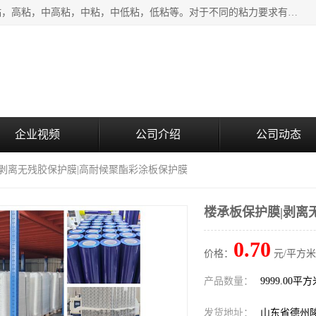
该类保护膜有复合，透明、奶白、蓝色、黑白等膜型。特高粘，高粘，中高粘，中粘，中低粘，低粘等。对于不同的粘力要求有相应的产品相适配。无胶渍残留污染。在较宽的收卷幅度下平整无皱纹，收卷长度大，利于机械化及自动化施工粘贴。为您的产品提供的表面保护解决方案。 产品广泛适用于：铝材、不锈钢、金属、塑料、电子、家电、家具、玻璃、化工材料、装饰材料等。
企业视频
公司介绍
公司动态
|剥离无残胶保护膜|高耐候聚酯彩涂板保护膜
楼承板保护膜|剥离
0.70
价格：
元/平方米
产品数量：
9999.00平
发货地址：
山东省德州