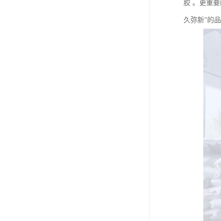
胶 。更重
久弥新”的品