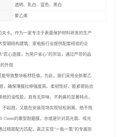
透明、乳白、蓝色、黑白
聚乙烯
的关卡。作为一家专注于表面保护材料研发的生产
大型钢结构建筑、家电板行业提供配套经验的企
承“匠心造膜，为用户省心”的宗旨，通过严苛的品
材的外观
都可能导致整块板材贬值。为此，我们采用全新聚乙
问题，确保薄膜拉伸强度高、柔韧性好，能紧密贴合
传统的油性胶，具有无异味、不刺鼻的显著特点，
、不起翘，又能在安装现场实现轻松剥离、绝不残
0.15mm的重型耐磨膜，亦或是针对高光面、哑光
通过精密配方匹配，真正实现“一板一策”的专属防