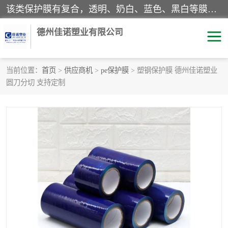
该类保护膜有复合，透明、奶白、蓝色、黑白等膜型。特高粘，高粘，中高粘，中粘，中低粘，低粘等。对于不同的粘力要求有相应的产品相适配。无胶渍残留污染。在较宽的收卷幅度下平整无皱纹，收卷长度大，利于机械化及自动化施工粘贴。为您的产品提供的表面保护解决方案。 产品广泛适用于：铝材、不锈钢、金属、塑料、电子、家电、家具、玻璃、化工材料、装饰材料等。
德州佳诺塑业有限公司
当前位置：
首页
>
供应商机
>
pe保护膜
> 塑钢保护膜 德州佳诺塑业
圆刀分切 支持定制
pe保护膜
包装膜
地毯保护膜
家具保护膜
拉伸缠绕膜
透明保护膜
黑白保护膜
乳白保护膜
明蓝保护膜
纯黑保护膜
印字保护膜
彩钢板保护膜