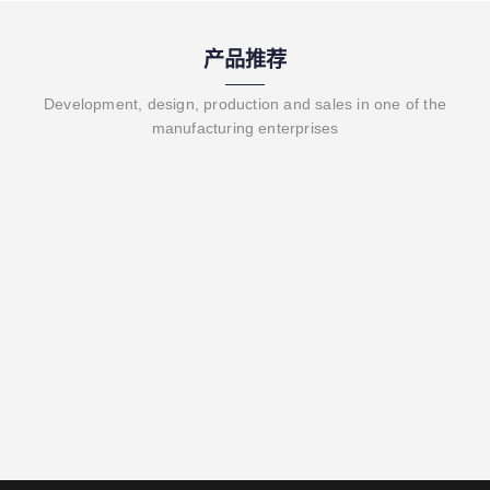
产品推荐
Development, design, production and sales in one of the
manufacturing enterprises