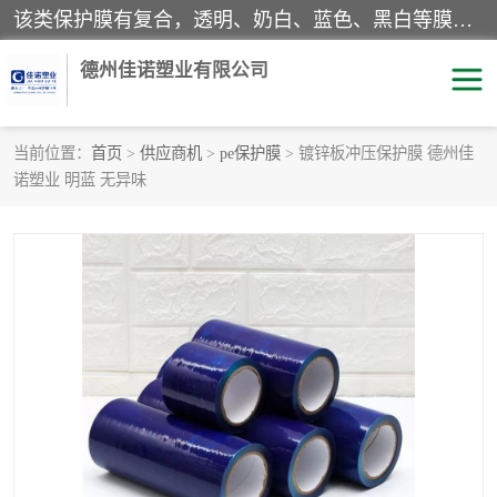
该类保护膜有复合，透明、奶白、蓝色、黑白等膜型。特高粘，高粘，中高粘，中粘，中低粘，低粘等。对于不同的粘力要求有相应的产品相适配。无胶渍残留污染。在较宽的收卷幅度下平整无皱纹，收卷长度大，利于机械化及自动化施工粘贴。为您的产品提供的表面保护解决方案。 产品广泛适用于：铝材、不锈钢、金属、塑料、电子、家电、家具、玻璃、化工材料、装饰材料等。
德州佳诺塑业有限公司
当前位置：
首页
>
供应商机
>
pe保护膜
> 镀锌板冲压保护膜 德州佳
诺塑业 明蓝 无异味
pe保护膜
包装膜
地毯保护膜
家具保护膜
拉伸缠绕膜
透明保护膜
黑白保护膜
乳白保护膜
明蓝保护膜
纯黑保护膜
印字保护膜
彩钢板保护膜