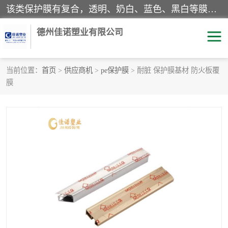
该类保护膜有复合，透明、奶白、蓝色、黑白等膜型。特高粘，高粘，中高粘，中粘，中低粘，低粘等。对于不同的粘力要求有相应的产品相适配。无胶渍残留污染。在较宽的收卷幅度下平整无皱纹，收卷长度大，利于机械化及自动化施工粘贴。为您的产品提供的表面保护解决方案。 产品广泛适用于：铝材、不锈钢、金属、塑料、电子、家电、家具、玻璃、化工材料、装饰材料等。
德州佳诺塑业有限公司
当前位置：
首页
>
供应商机
>
pe保护膜
> 耐脏 保护膜基材 防火板覆
膜
pe保护膜
包装膜
地毯保护膜
家具保护膜
拉伸缠绕膜
透明保护膜
黑白保护膜
乳白保护膜
明蓝保护膜
纯黑保护膜
印字保护膜
彩钢板保护膜